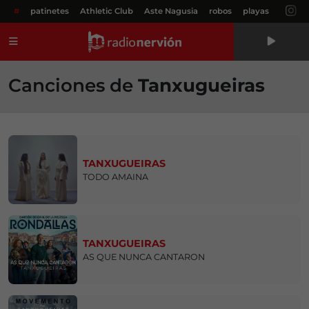
#
patinetes
Athletic Club
Aste Nagusia
robos
playas
Menú
Canciones de
Tanxugueiras
TANXUGUEIRAS
TODO AMAINA
TANXUGUEIRAS
AS QUE NUNCA CANTARON