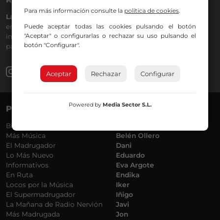
Para más información consulte la
política de cookies
.
La Gran Familia
desde hace
40 años
en la
88.0
de tu dial. La
emisora de Bilbao para todos los públicos, con Más Música,
Puede aceptar todas las cookies pulsando el botón
"Aceptar" o configurarlas o rechazar su uso pulsando el
información a menos cinco, deportes, tráfico y la
botón "Configurar".
participación de los oyentes.
Aceptar
Rechazar
Configurar
Powered by
Media Sector S.L.
PROGRAMAS
VOCES
Bilbosport
Agurtzane
Más Música
Belén Ollero
El Madrugador
Dani
Lo Más Nuevo
Eduardo
Informativos
Eva Argote
En Ruta
Endika
Locos por la Música
Iker
El Supermadrugador
Iñigo
La Mañana de Radio Nervión
Javi
Más Madrugada
Jon