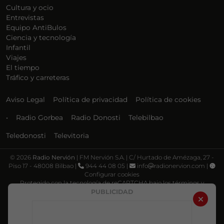
Cultura y ocio
Entrevistas
Equipo AntiBulos
Ciencia y tecnología
Infantil
Viajes
El tiempo
Tráfico y carreteras
Aviso Legal
Política de privacidad
Política de cookies
•
Radio Gorbea
Radio Donosti
Telebilbao
Teledonosti
Televitoria
©
2026
Radio Nervión
| FM Nervión S.A. | C/ Hurtado de Amézaga, 27 -
Piso 17 - 48008 Bilbao |
944 44 08 05 |
info
radionervion.com |
Configurar cookies
Protegido con la tecnología de reCAPTCHA bajo los términos y
condiciones de Google, su
Política de privacidad
y
Términos de servicio
.
PUBLICIDAD