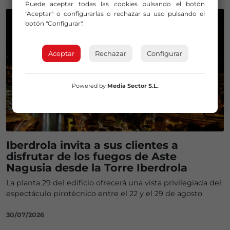
Puede aceptar todas las cookies pulsando el botón
"Aceptar" o configurarlas o rechazar su uso pulsando el
botón "Configurar".
Aceptar
Rechazar
Configurar
Powered by
Media Sector S.L.
Iberdrola invita a sus clientes a
disfrutar de los fuegos de Aste
Nagusia desde la Torre Iberdrola
La planta 29 del edificio ofrecerá una vista privilegiada del
espectáculo pirotécnico entre el 22 y el 29 de agosto
30/07/2026