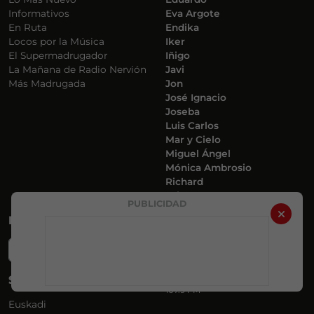
Informativos
Eva Argote
En Ruta
Endika
Locos por la Música
Iker
El Supermadrugador
Iñigo
La Mañana de Radio Nervión
Javi
Más Madrugada
Jon
José Ignacio
Joseba
Luis Carlos
Mar y Cielo
Miguel Ángel
Mónica Ambrosio
Richard
Yaiza
PUBLICIDAD
BUSCADOR
FRECUENCIAS
RADIO NERVIÓN
Search
88.0 FM
MERINDADES
SECCIONES
107.9 FM
Euskadi