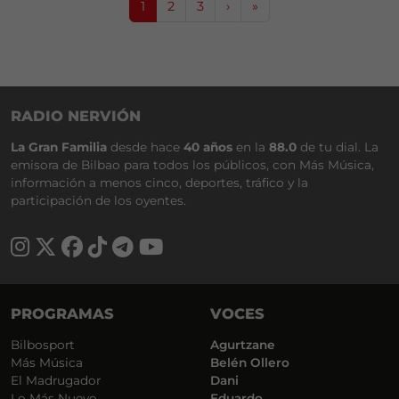
Current Page
Page
Page
1
2
3
›
»
RADIO NERVIÓN
La Gran Familia
desde hace
40 años
en la
88.0
de tu dial. La
emisora de Bilbao para todos los públicos, con Más Música,
información a menos cinco, deportes, tráfico y la
participación de los oyentes.
PROGRAMAS
VOCES
Bilbosport
Agurtzane
Más Música
Belén Ollero
El Madrugador
Dani
Lo Más Nuevo
Eduardo