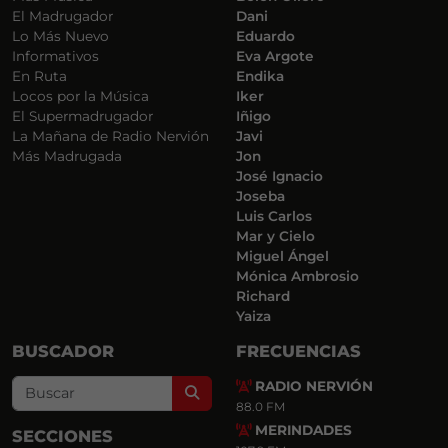
El Madrugador
Dani
Lo Más Nuevo
Eduardo
Informativos
Eva Argote
En Ruta
Endika
Locos por la Música
Iker
El Supermadrugador
Iñigo
La Mañana de Radio Nervión
Javi
Más Madrugada
Jon
José Ignacio
Joseba
Luis Carlos
Mar y Cielo
Miguel Ángel
Mónica Ambrosio
Richard
Yaiza
BUSCADOR
FRECUENCIAS
RADIO NERVIÓN
Search
88.0 FM
MERINDADES
SECCIONES