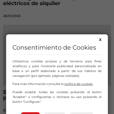
eléctricos de alquiler
26/01/2023
X
Consentimiento de Cookies
Utilizamos cookies propias y de terceros para fines
analíticos y para mostrarle publicidad personalizada en
base a un perfil elaborado a partir de sus hábitos de
navegación (por ejemplo, páginas visitadas).
Para más información consulte la
política de cookies
.
Sestao controlará el buen uso de
Puede aceptar todas las cookies pulsando el botón
patinetes y otros vehículos
"Aceptar" o configurarlas o rechazar su uso pulsando el
botón "Configurar".
29/06/2022