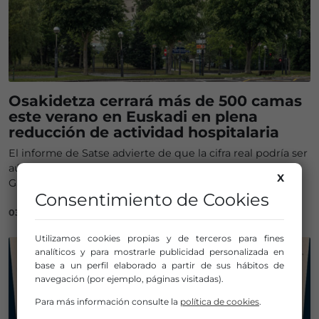
Osakidetza cerrará más de 500 camas
este verano en Euskadi en plena
reducción de actividad hospitalaria
El informe de Satse advierte de que la cifra real podría ser
aún mayor al no incluir centros clave como Cruces y
X
Galdakao
Consentimiento de Cookies
03/07/2026
Utilizamos cookies propias y de terceros para fines
analíticos y para mostrarle publicidad personalizada en
base a un perfil elaborado a partir de sus hábitos de
navegación (por ejemplo, páginas visitadas).
Para más información consulte la
política de cookies
.