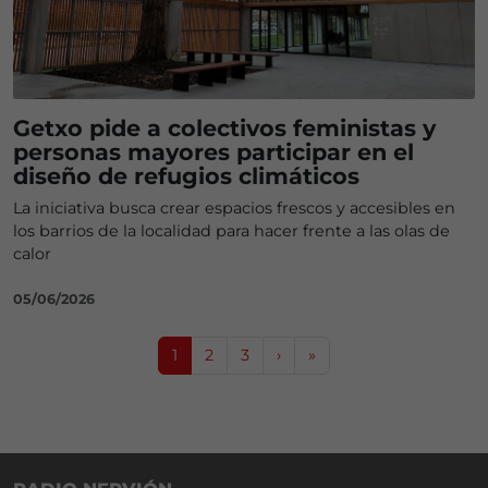
Getxo pide a colectivos feministas y
personas mayores participar en el
diseño de refugios climáticos
La iniciativa busca crear espacios frescos y accesibles en
los barrios de la localidad para hacer frente a las olas de
calor
05/06/2026
Page navigation
Current Page
Page
Page
1
2
3
›
»