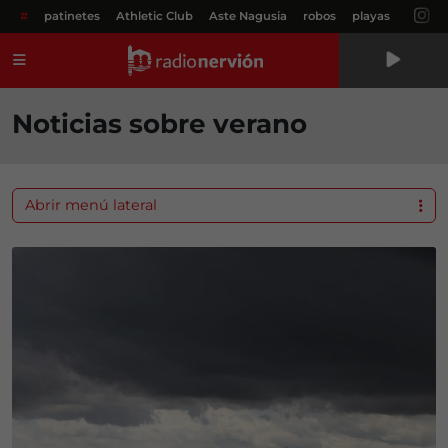
#
patinetes
Athletic Club
Aste Nagusia
robos
playas
Menú
Noticias sobre verano
Abrir menú lateral