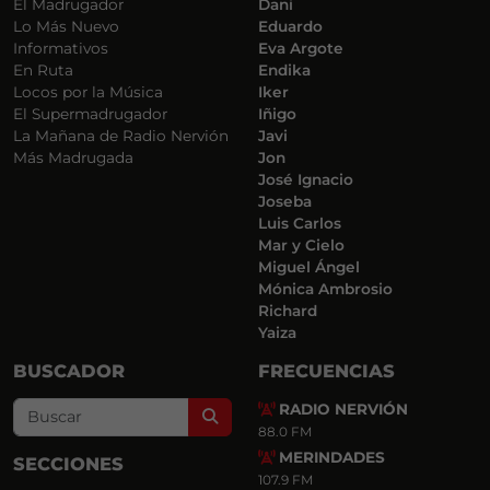
El Madrugador
Dani
Lo Más Nuevo
Eduardo
Informativos
Eva Argote
En Ruta
Endika
Locos por la Música
Iker
El Supermadrugador
Iñigo
La Mañana de Radio Nervión
Javi
Más Madrugada
Jon
José Ignacio
Joseba
Luis Carlos
Mar y Cielo
Miguel Ángel
Mónica Ambrosio
Richard
Yaiza
BUSCADOR
FRECUENCIAS
RADIO NERVIÓN
Search
88.0 FM
MERINDADES
SECCIONES
107.9 FM