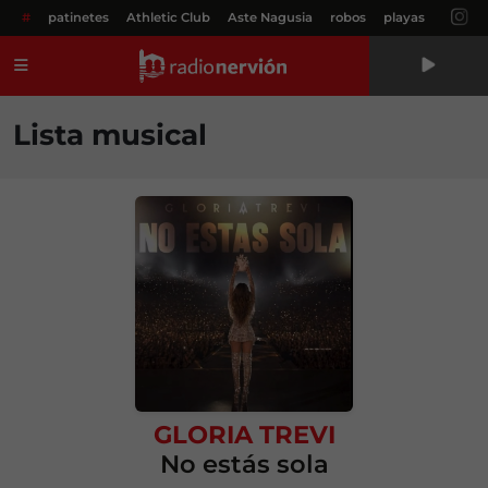
#
patinetes
Athletic Club
Aste Nagusia
robos
playas
Menú
Lista musical
GLORIA TREVI
No estás sola