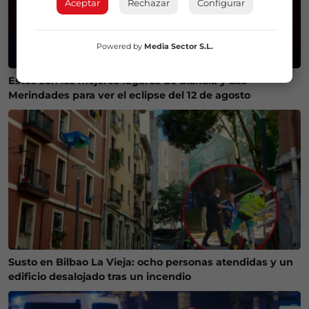
Aceptar
Rechazar
Configurar
Powered by
Media Sector S.L.
Estos son los mejores lugares de Bizkaia y Las
Merindades para ver el eclipse del 12 de agosto
Susto en Bilbao La Vieja: ocho personas atendidas y un
edificio desalojado tras un incendio