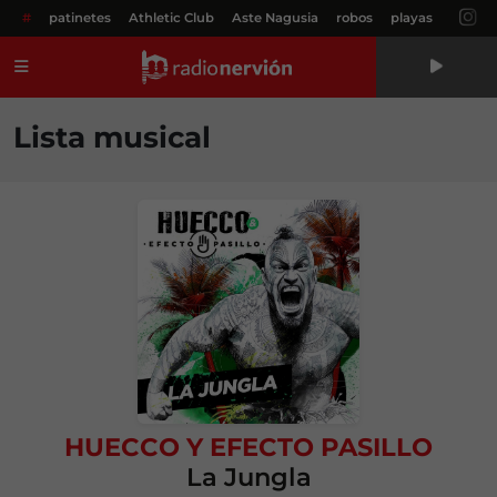
#
patinetes
Athletic Club
Aste Nagusia
robos
playas
Menú
Lista musical
HUECCO
Y
EFECTO PASILLO
La Jungla