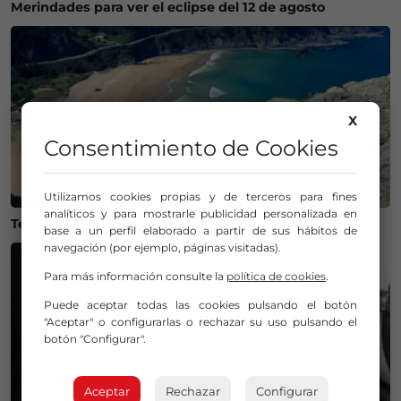
Merindades para ver el eclipse del 12 de agosto
X
Consentimiento de Cookies
Utilizamos cookies propias y de terceros para fines
analíticos y para mostrarle publicidad personalizada en
Temperaturas históricas del agua en el Mar Cantábrico
base a un perfil elaborado a partir de sus hábitos de
navegación (por ejemplo, páginas visitadas).
Para más información consulte la
política de cookies
.
Puede aceptar todas las cookies pulsando el botón
"Aceptar" o configurarlas o rechazar su uso pulsando el
botón "Configurar".
Aceptar
Rechazar
Configurar