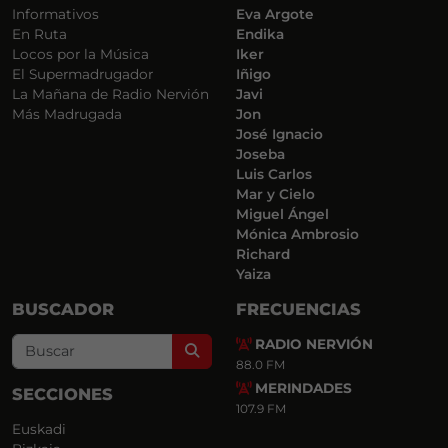
Informativos
Eva Argote
En Ruta
Endika
Locos por la Música
Iker
El Supermadrugador
Iñigo
La Mañana de Radio Nervión
Javi
Más Madrugada
Jon
José Ignacio
Joseba
Luis Carlos
Mar y Cielo
Miguel Ángel
Mónica Ambrosio
Richard
Yaiza
BUSCADOR
FRECUENCIAS
RADIO NERVIÓN
Search
88.0 FM
MERINDADES
SECCIONES
107.9 FM
Euskadi