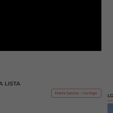
 LISTA
Marta Santos – Contigo
LO