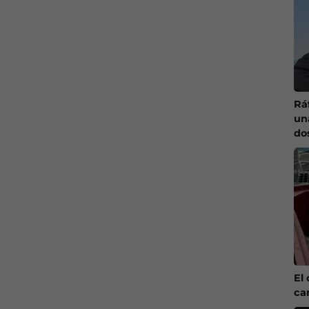
Ráf
un
do
El 
ca