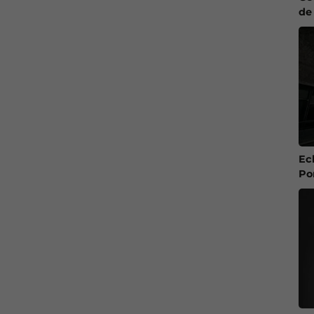
de
Ec
Po