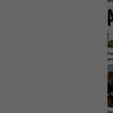
pr
Fie
pr
Ge