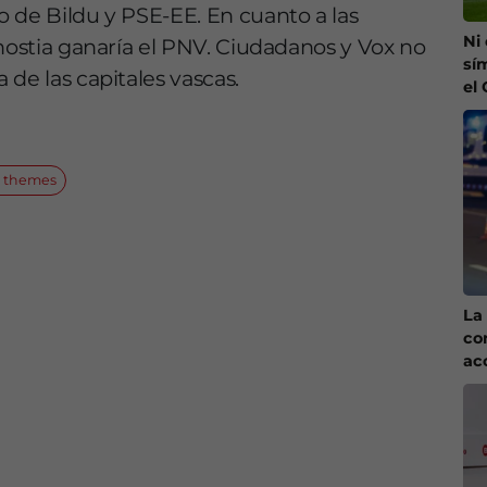
 de Bildu y PSE-EE. En cuanto a las
Ni
onostia ganaría el PNV. Ciudadanos y Vox no
sí
de las capitales vascas.
el
p themes
La 
co
ac