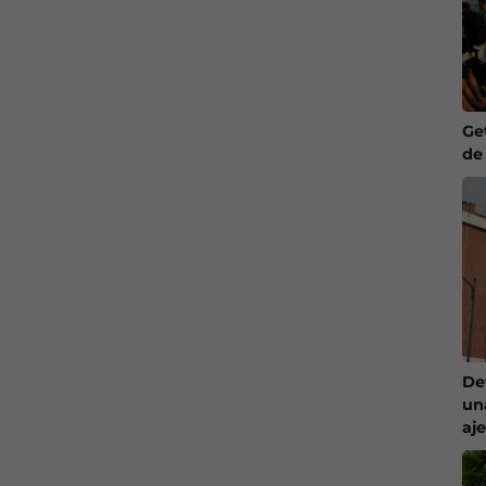
Ge
de
De
un
aj