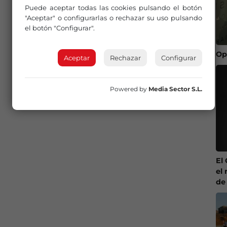
Puede aceptar todas las cookies pulsando el botón
"Aceptar" o configurarlas o rechazar su uso pulsando
el botón "Configurar".
Op
Aceptar
Rechazar
Configurar
Powered by
Media Sector S.L.
El
el 
de