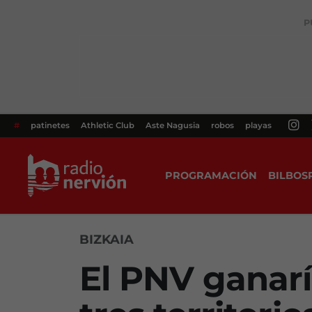
P
#
patinetes
Athletic Club
Aste Nagusia
robos
playas
PROGRAMACIÓN
BILBOS
BIZKAIA
El PNV ganarí