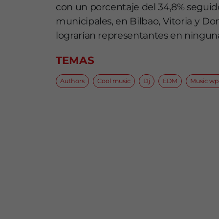
con un porcentaje del 34,8% seguido
municipales, en Bilbao, Vitoria y D
lograrían representantes en ninguna 
TEMAS
Authors
Cool music
Dj
EDM
Music w