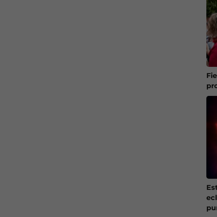
Fi
pr
Es
ec
pu