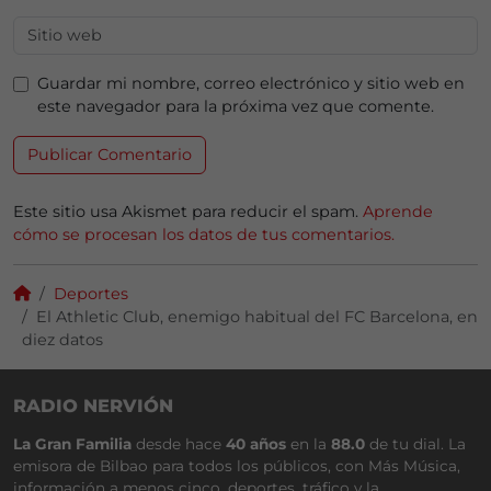
Guardar mi nombre, correo electrónico y sitio web en
este navegador para la próxima vez que comente.
Este sitio usa Akismet para reducir el spam.
Aprende
cómo se procesan los datos de tus comentarios.
Deportes
El Athletic Club, enemigo habitual del FC Barcelona, en
diez datos
RADIO NERVIÓN
La Gran Familia
desde hace
40 años
en la
88.0
de tu dial. La
emisora de Bilbao para todos los públicos, con Más Música,
información a menos cinco, deportes, tráfico y la