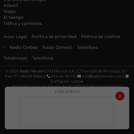
Infantil
Viajes
El tiempo
Tráfico y carreteras
Aviso Legal
Política de privacidad
Política de cookies
•
Radio Gorbea
Radio Donosti
Telebilbao
Teledonosti
Televitoria
©
2026
Radio Nervión
| FM Nervión S.A. | C/ Hurtado de Amézaga, 27 -
Piso 17 - 48008 Bilbao |
944 44 08 05 |
info
radionervion.com |
Configurar cookies
Protegido con la tecnología de reCAPTCHA bajo los términos y
condiciones de Google, su
Política de privacidad
y
Términos de servicio
.
PUBLICIDAD