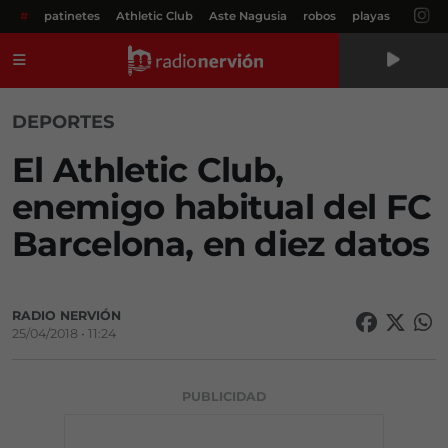
#
patinetes
Athletic Club
Aste Nagusia
robos
playas
Menú
DEPORTES
El Athletic Club,
enemigo habitual del FC
Barcelona, en diez datos
RADIO NERVIÓN
25/04/2018 • 11:24
PUBLICIDAD