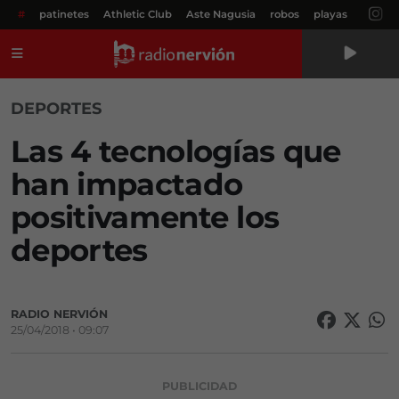
#
patinetes
Athletic Club
Aste Nagusia
robos
playas
Menú
DEPORTES
Las 4 tecnologías que
han impactado
positivamente los
deportes
RADIO NERVIÓN
25/04/2018 • 09:07
PUBLICIDAD