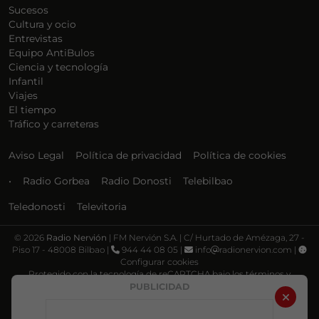
Sucesos
Cultura y ocio
Entrevistas
Equipo AntiBulos
Ciencia y tecnología
Infantil
Viajes
El tiempo
Tráfico y carreteras
Aviso Legal
Política de privacidad
Política de cookies
•
Radio Gorbea
Radio Donosti
Telebilbao
Teledonosti
Televitoria
©
2026
Radio Nervión
| FM Nervión S.A. | C/ Hurtado de Amézaga, 27 -
Piso 17 - 48008 Bilbao |
944 44 08 05 |
info
radionervion.com |
Configurar cookies
Protegido con la tecnología de reCAPTCHA bajo los términos y
condiciones de Google, su
Política de privacidad
y
Términos de servicio
.
PUBLICIDAD