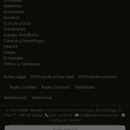
Sociedad
Deportes
Economía
Sucesos
Cultura y ocio
Entrevistas
Equipo AntiBulos
Ciencia y tecnología
Infantil
Viajes
El tiempo
Tráfico y carreteras
Aviso Legal
Política de privacidad
Política de cookies
•
Radio Gorbea
Radio Donosti
Telebilbao
Teledonosti
Televitoria
©
2026
Radio Nervión
| FM Nervión S.A. | C/ Hurtado de Amézaga, 27 -
Piso 17 - 48008 Bilbao |
944 44 08 05 |
info
radionervion.com |
Configurar cookies
Protegido con la tecnología de reCAPTCHA bajo los términos y
condiciones de Google, su
Política de privacidad
y
Términos de servicio
.