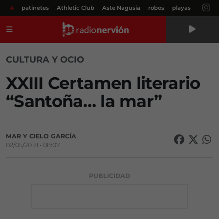
#
patinetes
Athletic Club
Aste Nagusia
robos
playas
Menú
CULTURA Y OCIO
XXIII Certamen literario
“Santoña… la mar”
MAR Y CIELO GARCÍA
02/05/2018 • 08:07
PUBLICIDAD