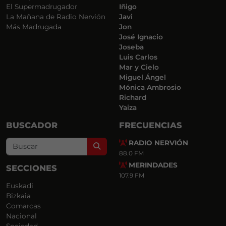
El Supermadrugador
Iñigo
La Mañana de Radio Nervión
Javi
Más Madrugada
Jon
José Ignacio
Joseba
Luis Carlos
Mar y Cielo
Miguel Ángel
Mónica Ambrosio
Richard
Yaiza
BUSCADOR
FRECUENCIAS
RADIO NERVIÓN
Search
88.0 FM
MERINDADES
SECCIONES
107.9 FM
Euskadi
Bizkaia
Comarcas
Nacional