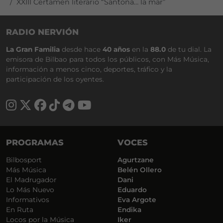
XXIII Certamen literario “Santoña… la mar”
RADIO NERVIÓN
La Gran Familia
desde hace
40 años
en la
88.0
de tu dial. La
emisora de Bilbao para todos los públicos, con Más Música,
información a menos cinco, deportes, tráfico y la
participación de los oyentes.
PROGRAMAS
VOCES
Bilbosport
Agurtzane
Más Música
Belén Ollero
El Madrugador
Dani
Lo Más Nuevo
Eduardo
Informativos
Eva Argote
En Ruta
Endika
Locos por la Música
Iker