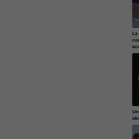
La 
co
ac
Un
ob