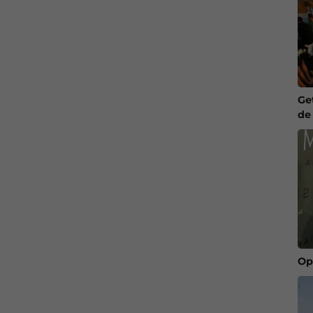
Ge
de
Op