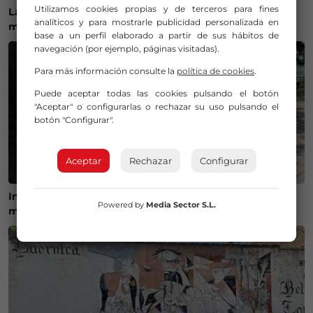
Utilizamos cookies propias y de terceros para fines
Las playas de Bizkaia superan el millón de visitantes y
analíticos y para mostrarle publicidad personalizada en
mantienen una alta actividad este verano
base a un perfil elaborado a partir de sus hábitos de
navegación (por ejemplo, páginas visitadas).
Para más información consulte la
política de cookies
.
Puede aceptar todas las cookies pulsando el botón
"Aceptar" o configurarlas o rechazar su uso pulsando el
botón "Configurar".
Aceptar
Rechazar
Configurar
Inician las obras de acondicionamiento de dos
Powered by
Media Sector S.L.
miradores en la Vía Vieja de Lezama