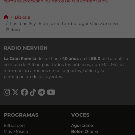
cómo se procesan los datos de tus comentarios.
Bizkaia
Los días 15 y 16 de junio tendrá lugar Gau Zuria en
Bilbao
RADIO NERVIÓN
La Gran Familia
desde hace
40 años
en la
88.0
de tu dial. La
emisora de Bilbao para todos los públicos, con Más Música,
información a menos cinco, deportes, tráfico y la
participación de los oyentes.
PROGRAMAS
VOCES
Bilbosport
Agurtzane
Más Música
Belén Ollero