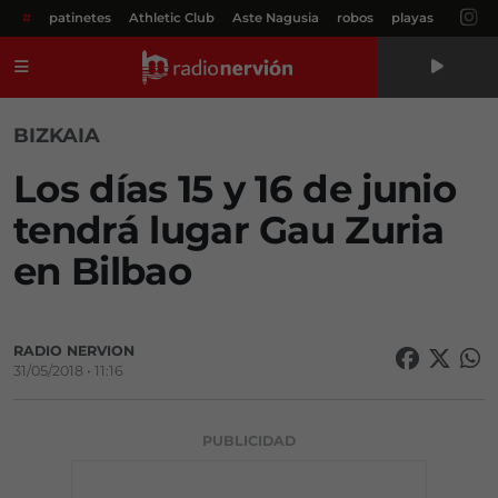
#
patinetes
Athletic Club
Aste Nagusia
robos
playas
Menú
BIZKAIA
Los días 15 y 16 de junio
tendrá lugar Gau Zuria
en Bilbao
RADIO NERVION
31/05/2018 • 11:16
PUBLICIDAD