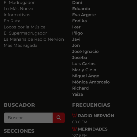
El Madrugador
Dani
Lo Más Nuevo
Eduardo
Informativos
Eva Argote
En Ruta
Endika
Locos por la Música
Iker
El Supermadrugador
Iñigo
La Mañana de Radio Nervión
Javi
Más Madrugada
Jon
José Ignacio
Joseba
Luis Carlos
Mar y Cielo
Miguel Ángel
Mónica Ambrosio
Richard
Yaiza
BUSCADOR
FRECUENCIAS
RADIO NERVIÓN
Search
88.0 FM
MERINDADES
SECCIONES
107.9 FM