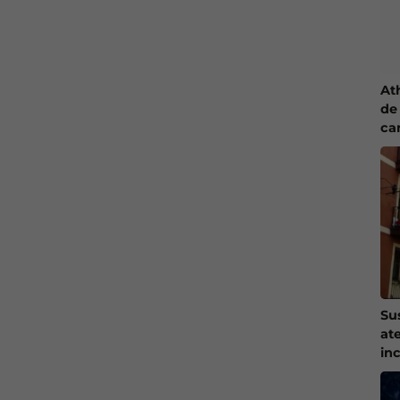
At
de 
ca
Su
at
in