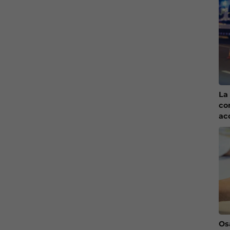
La 
co
ac
Os