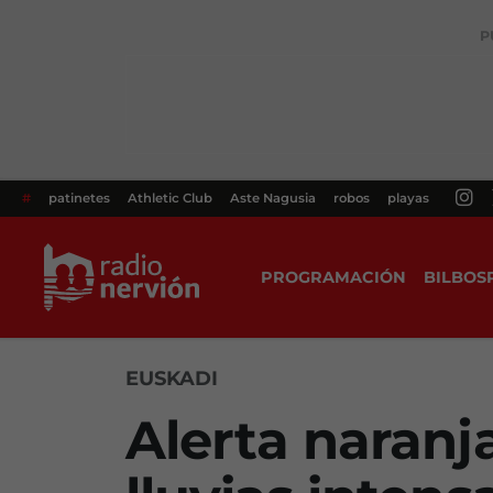
P
#
patinetes
Athletic Club
Aste Nagusia
robos
playas
PROGRAMACIÓN
BILBOS
EUSKADI
Alerta naranja