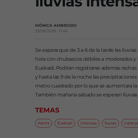
lluvias intens
MÓNICA AMBROSIO
29/06/2018 • 11:46
Se espera que de 3 a 6 de la tarde las lluvi
hora con chubascos débiles a moderados y 
Euskadi. Podrían registrarse además rachas 
y hasta las 9 de la noche las precipitaciones 
metro cuadrado por lo que se aumentara la a
También mañana sábado se esperan lluvias int
TEMAS
Alerta
Euskadi
intensas
lluvias
naranj