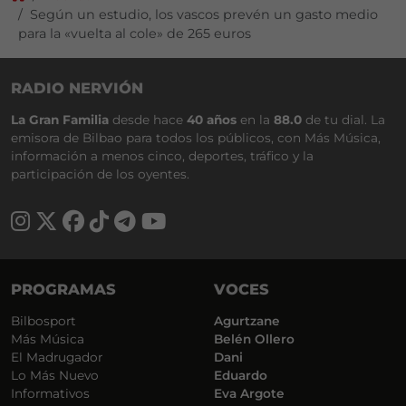
Según un estudio, los vascos prevén un gasto medio
para la «vuelta al cole» de 265 euros
RADIO NERVIÓN
La Gran Familia
desde hace
40 años
en la
88.0
de tu dial. La
emisora de Bilbao para todos los públicos, con Más Música,
información a menos cinco, deportes, tráfico y la
participación de los oyentes.
PROGRAMAS
VOCES
Bilbosport
Agurtzane
Más Música
Belén Ollero
El Madrugador
Dani
Lo Más Nuevo
Eduardo
Informativos
Eva Argote