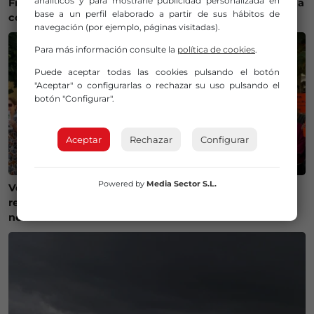
analíticos y para mostrarle publicidad personalizada en
Fiestas de Maruri-Jatabe del 6 al 10 de agosto: programa
base a un perfil elaborado a partir de sus hábitos de
completo
navegación (por ejemplo, páginas visitadas).
Para más información consulte la
política de cookies
.
Puede aceptar todas las cookies pulsando el botón
"Aceptar" o configurarlas o rechazar su uso pulsando el
botón "Configurar".
Aceptar
Rechazar
Configurar
Powered by
Media Sector S.L.
Vecinos de la Merindad de Montija reclaman la
reapertura de la farmacia de Villasante: «Es una
necesidad»