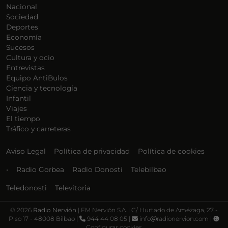
Nacional
Sociedad
Deportes
Economía
Sucesos
Cultura y ocio
Entrevistas
Equipo AntiBulos
Ciencia y tecnología
Infantil
Viajes
El tiempo
Tráfico y carreteras
Aviso Legal
Política de privacidad
Política de cookies
•
Radio Gorbea
Radio Donosti
Telebilbao
Teledonosti
Televitoria
©
2026
Radio Nervión
| FM Nervión S.A. | C/ Hurtado de Amézaga, 27 -
Piso 17 - 48008 Bilbao |
944 44 08 05 |
info
radionervion.com |
Configurar cookies