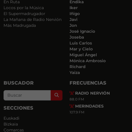
En Ruta
Endika
Locos por la Música
Iker
El Supermadrugador
Iñigo
La Mañana de Radio Nervión
Javi
Más Madrugada
Jon
José Ignacio
Joseba
Luis Carlos
Mar y Cielo
Miguel Ángel
Mónica Ambrosio
Richard
Yaiza
BUSCADOR
FRECUENCIAS
RADIO NERVIÓN
Search
88.0 FM
MERINDADES
SECCIONES
107.9 FM
Euskadi
Bizkaia
Comarcas