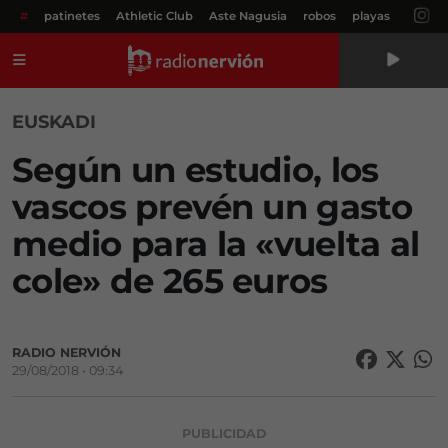
#
patinetes
Athletic Club
Aste Nagusia
robos
playas
Menú
EUSKADI
Según un estudio, los
vascos prevén un gasto
medio para la «vuelta al
cole» de 265 euros
RADIO NERVIÓN
29/08/2018 • 09:34
PUBLICIDAD