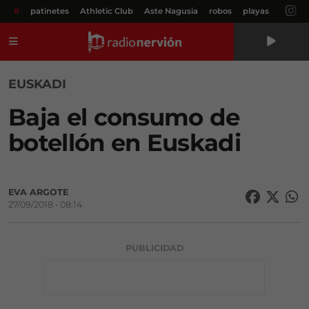
#
patinetes
Athletic Club
Aste Nagusia
robos
playas
Menú
EUSKADI
Baja el consumo de
botellón en Euskadi
EVA ARGOTE
27/09/2018 • 08:14
PUBLICIDAD