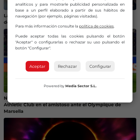
analíticos y para mostrarle publicidad personalizada en
base a un perfil elaborado a partir de sus hábitos de
La Policía Municipal de Bilbao intensifica los controles
navegación (por ejemplo, páginas visitadas).
de alcohol y drogas para evitar accidentes
Para más información consulte la
política de cookies
.
Puede aceptar todas las cookies pulsando el botón
"Aceptar" o configurarlas o rechazar su uso pulsando el
botón "Configurar".
Aceptar
Rechazar
Configurar
Powered by
Media Sector S.L.
Ni camisetas ni bufandas: prohibidos los símbolos del
Athletic Club en el amistoso ante el Olympique de
Marsella