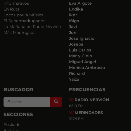
Informativos
Eva Argote
En Ruta
Endika
Locos por la Música
Iker
El Supermadrugador
Iñigo
La Mañana de Radio Nervión
Javi
Más Madrugada
Jon
José Ignacio
Joseba
Luis Carlos
Mar y Cielo
Miguel Ángel
Mónica Ambrosio
Richard
Yaiza
BUSCADOR
FRECUENCIAS
RADIO NERVIÓN
Search
88.0 FM
MERINDADES
SECCIONES
107.9 FM
Euskadi
Bizkaia