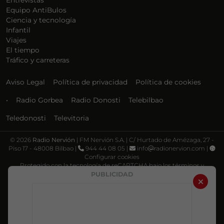
Entrevistas
Equipo AntiBulos
Ciencia y tecnología
Infantil
Viajes
El tiempo
Tráfico y carreteras
Aviso Legal
Política de privacidad
Política de cookies
•
Radio Gorbea
Radio Donosti
Telebilbao
Teledonosti
Televitoria
©
2026
Radio Nervión
| FM Nervión S.A. | C/ Hurtado de Amézaga, 27 -
Piso 17 - 48008 Bilbao |
944 44 08 05 |
info
radionervion.com |
Configurar cookies
Protegido con la tecnología de reCAPTCHA bajo los términos y
condiciones de Google, su
Política de privacidad
y
Términos de servicio
.
PUBLICIDAD