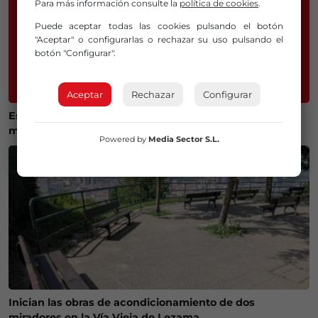
Para más información consulte la
política de cookies
.
Puede aceptar todas las cookies pulsando el botón
"Aceptar" o configurarlas o rechazar su uso pulsando el
botón "Configurar".
Aceptar
Rechazar
Configurar
Estos son los horarios de la OTA en Bilbao durante el
mes de agosto
Powered by
Media Sector S.L.
Inician las obras de acondicionamiento de dos
miradores en la Vía Vieja de Lezama