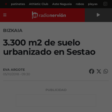
#
patinetes
Athletic Club
Aste Nagusia
robos
playas
Menú
BIZKAIA
3.300 m2 de suelo
urbanizado en Sestao
EVA ARGOTE
05/10/2018 • 09:30
PUBLICIDAD