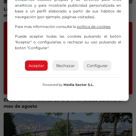
analíticos y para mostrarle publicidad personalizada en
Las playas de Bizkaia superan el millón de visitantes y
base a un perfil elaborado a partir de sus hábitos de
mantienen una alta actividad este verano
navegación (por ejemplo, páginas visitadas).
Para más información consulte la
política de cookies
.
Puede aceptar todas las cookies pulsando el botón
"Aceptar" o configurarlas o rechazar su uso pulsando el
botón "Configurar".
Aceptar
Rechazar
Configurar
Powered by
Media Sector S.L.
Estos son los horarios de la OTA en Bilbao durante el
mes de agosto