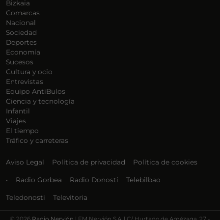
Bizkaia
Comarcas
Nacional
Sociedad
Deportes
Economía
Sucesos
Cultura y ocio
Entrevistas
Equipo AntiBulos
Ciencia y tecnología
Infantil
Viajes
El tiempo
Tráfico y carreteras
Aviso Legal
Política de privacidad
Política de cookies
•
Radio Gorbea
Radio Donosti
Telebilbao
Teledonosti
Televitoria
©
2026
Radio Nervión
| FM Nervión S.A. | C/ Hurtado de Amézaga, 27 -