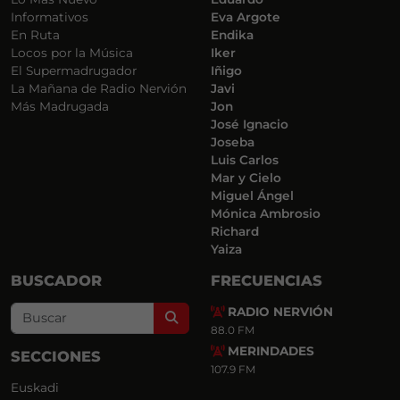
Informativos
Eva Argote
En Ruta
Endika
Locos por la Música
Iker
El Supermadrugador
Iñigo
La Mañana de Radio Nervión
Javi
Más Madrugada
Jon
José Ignacio
Joseba
Luis Carlos
Mar y Cielo
Miguel Ángel
Mónica Ambrosio
Richard
Yaiza
BUSCADOR
FRECUENCIAS
RADIO NERVIÓN
Search
88.0 FM
MERINDADES
SECCIONES
107.9 FM
Euskadi