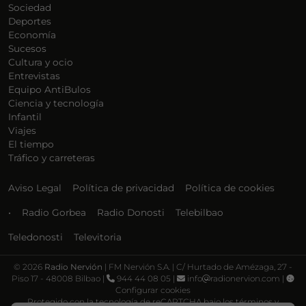
Sociedad
Deportes
Economía
Sucesos
Cultura y ocio
Entrevistas
Equipo AntiBulos
Ciencia y tecnología
Infantil
Viajes
El tiempo
Tráfico y carreteras
Aviso Legal
Política de privacidad
Política de cookies
•
Radio Gorbea
Radio Donosti
Telebilbao
Teledonosti
Televitoria
©
2026
Radio Nervión
| FM Nervión S.A. | C/ Hurtado de Amézaga, 27 -
Piso 17 - 48008 Bilbao |
944 44 08 05 |
info
radionervion.com |
Configurar cookies
Protegido con la tecnología de reCAPTCHA bajo los términos y