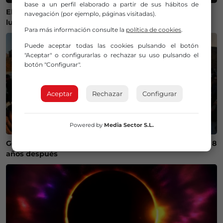
base a un perfil elaborado a partir de sus hábitos de
El Gobierno lanza un visor web para encontrar el mejor
navegación (por ejemplo, páginas visitadas).
lugar donde ver el eclipse solar del 12 de agosto
Para más información consulte la
política de cookies
.
Puede aceptar todas las cookies pulsando el botón
"Aceptar" o configurarlas o rechazar su uso pulsando el
botón "Configurar".
Aceptar
Rechazar
Configurar
Powered by
Media Sector S.L.
Getxo recupera un campeonato internacional de skate 8
años después