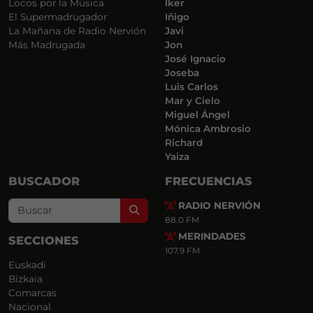
Locos por la Música
Iker
El Supermadrugador
Iñigo
La Mañana de Radio Nervión
Javi
Más Madrugada
Jon
José Ignacio
Joseba
Luis Carlos
Mar y Cielo
Miguel Ángel
Mónica Ambrosio
Richard
Yaiza
BUSCADOR
FRECUENCIAS
RADIO NERVIÓN
Search
88.0 FM
MERINDADES
SECCIONES
107.9 FM
Euskadi
Bizkaia
Comarcas
Nacional