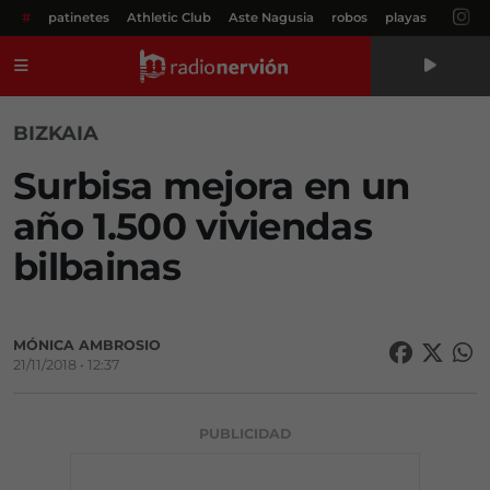
#
patinetes
Athletic Club
Aste Nagusia
robos
playas
Menú
BIZKAIA
Surbisa mejora en un
año 1.500 viviendas
bilbainas
MÓNICA AMBROSIO
21/11/2018 • 12:37
PUBLICIDAD