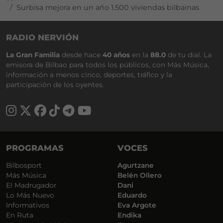
Surbisa mejora en un año 1.500 viviendas bilbainas
RADIO NERVIÓN
La Gran Familia
desde hace
40 años
en la
88.0
de tu dial. La
emisora de Bilbao para todos los públicos, con Más Música,
información a menos cinco, deportes, tráfico y la
participación de los oyentes.
PROGRAMAS
VOCES
Bilbosport
Agurtzane
Más Música
Belén Ollero
El Madrugador
Dani
Lo Más Nuevo
Eduardo
Informativos
Eva Argote
En Ruta
Endika