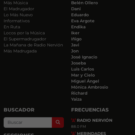
Más Música
Belén Ollero
El Madrugador
Dani
Lo Más Nuevo
Eduardo
Informativos
Eva Argote
En Ruta
Endika
Locos por la Música
Iker
El Supermadrugador
Iñigo
La Mañana de Radio Nervión
Javi
Más Madrugada
Jon
José Ignacio
Joseba
Luis Carlos
Mar y Cielo
Miguel Ángel
Mónica Ambrosio
Richard
Yaiza
BUSCADOR
FRECUENCIAS
RADIO NERVIÓN
Search
88.0 FM
MERINDADES