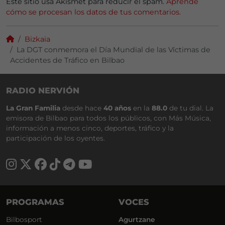
Este sitio usa Akismet para reducir el spam.
Aprende
cómo se procesan los datos de tus comentarios.
Bizkaia
La DGT conmemora el Día Mundial de las Víctimas de
Accidentes de Tráfico en Bilbao
RADIO NERVIÓN
La Gran Familia
desde hace
40 años
en la
88.0
de tu dial. La
emisora de Bilbao para todos los públicos, con Más Música,
información a menos cinco, deportes, tráfico y la
participación de los oyentes.
PROGRAMAS
VOCES
Bilbosport
Agurtzane