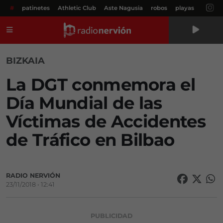
#
patinetes
Athletic Club
Aste Nagusia
robos
playas
Menú
BIZKAIA
La DGT conmemora el
Día Mundial de las
Víctimas de Accidentes
de Tráfico en Bilbao
RADIO NERVIÓN
23/11/2018 • 12:41
PUBLICIDAD