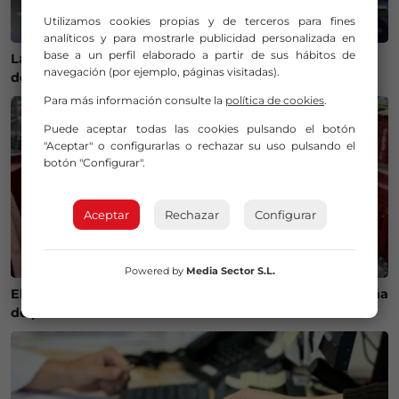
Utilizamos cookies propias y de terceros para fines
analíticos y para mostrarle publicidad personalizada en
base a un perfil elaborado a partir de sus hábitos de
La Policía Municipal de Bilbao intensifica los controles
navegación (por ejemplo, páginas visitadas).
de alcohol y drogas para evitar accidentes
Para más información consulte la
política de cookies
.
Puede aceptar todas las cookies pulsando el botón
"Aceptar" o configurarlas o rechazar su uso pulsando el
botón "Configurar".
Aceptar
Rechazar
Configurar
Powered by
Media Sector S.L.
El calor cambia la ruta del bonito y complica la campaña
de pesca en Euskadi