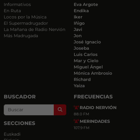
Informativos
Eva Argote
En Ruta
Endika
Locos por la Música
Iker
El Supermadrugador
Iñigo
La Mañana de Radio Nervión
Javi
Más Madrugada
Jon
José Ignacio
Joseba
Luis Carlos
Mar y Cielo
Miguel Ángel
Mónica Ambrosio
Richard
Yaiza
BUSCADOR
FRECUENCIAS
RADIO NERVIÓN
Search
88.0 FM
MERINDADES
SECCIONES
107.9 FM
Euskadi