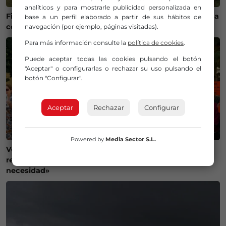
analíticos y para mostrarle publicidad personalizada en
Fiestas de Maruri-Jatabe del 6 al 10 de agosto: programa
base a un perfil elaborado a partir de sus hábitos de
completo
navegación (por ejemplo, páginas visitadas).
Para más información consulte la
política de cookies
.
Puede aceptar todas las cookies pulsando el botón
"Aceptar" o configurarlas o rechazar su uso pulsando el
botón "Configurar".
Aceptar
Rechazar
Configurar
Powered by
Media Sector S.L.
Vecinos de la Merindad de Montija reclaman la
reapertura de la farmacia de Villasante: «Es una
necesidad»