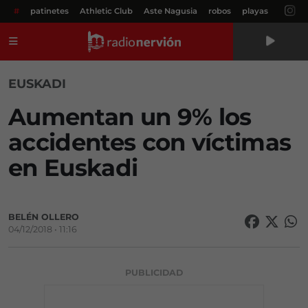
#
patinetes
Athletic Club
Aste Nagusia
robos
playas
Menú
EUSKADI
Aumentan un 9% los
accidentes con víctimas
en Euskadi
BELÉN OLLERO
04/12/2018 • 11:16
PUBLICIDAD