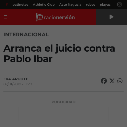
#
patinetes
Athletic Club
Aste Nagusia
robos
playas
Menú
INTERNACIONAL
Arranca el juicio contra
Pablo Ibar
EVA ARGOTE
07/01/2019 • 11:20
PUBLICIDAD