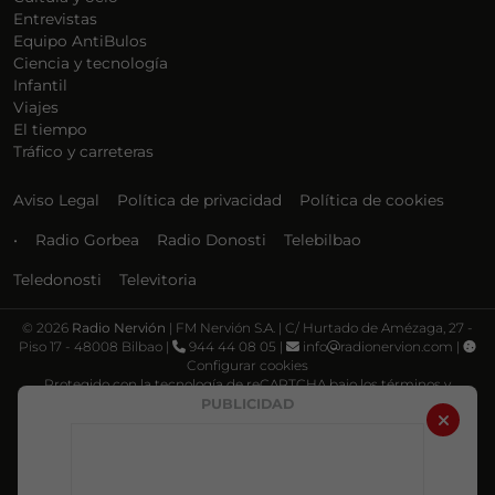
Entrevistas
Equipo AntiBulos
Ciencia y tecnología
Infantil
Viajes
El tiempo
Tráfico y carreteras
Aviso Legal
Política de privacidad
Política de cookies
•
Radio Gorbea
Radio Donosti
Telebilbao
Teledonosti
Televitoria
©
2026
Radio Nervión
| FM Nervión S.A. | C/ Hurtado de Amézaga, 27 -
Piso 17 - 48008 Bilbao |
944 44 08 05 |
info
radionervion.com |
Configurar cookies
Protegido con la tecnología de reCAPTCHA bajo los términos y
condiciones de Google, su
Política de privacidad
y
Términos de servicio
.
PUBLICIDAD