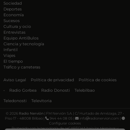
Sociedad
Deportes
Economía
Sucesos
Cultura y ocio
Entrevistas
Equipo AntiBulos
Ciencia y tecnología
Infantil
Viajes
El tiempo
Tráfico y carreteras
Aviso Legal
Política de privacidad
Política de cookies
•
Radio Gorbea
Radio Donosti
Telebilbao
Teledonosti
Televitoria
©
2026
Radio Nervión
| FM Nervión S.A. | C/ Hurtado de Amézaga, 27 -
Piso 17 - 48008 Bilbao |
944 44 08 05 |
info
radionervion.com |
Configurar cookies
Protegido con la tecnología de reCAPTCHA bajo los términos y