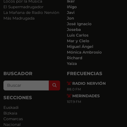
Locos por la Música
Iker
El Supermadrugador
Iñigo
La Mañana de Radio Nervión
Javi
Más Madrugada
Jon
José Ignacio
Joseba
Luis Carlos
Mar y Cielo
Miguel Ángel
Mónica Ambrosio
Richard
Yaiza
BUSCADOR
FRECUENCIAS
RADIO NERVIÓN
Search
88.0 FM
MERINDADES
SECCIONES
107.9 FM
Euskadi
Bizkaia
Comarcas
Nacional