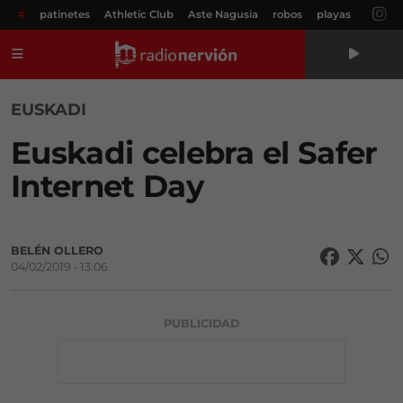
#
patinetes
Athletic Club
Aste Nagusia
robos
playas
Menú
EUSKADI
Euskadi celebra el Safer
Internet Day
BELÉN OLLERO
04/02/2019 • 13:06
PUBLICIDAD