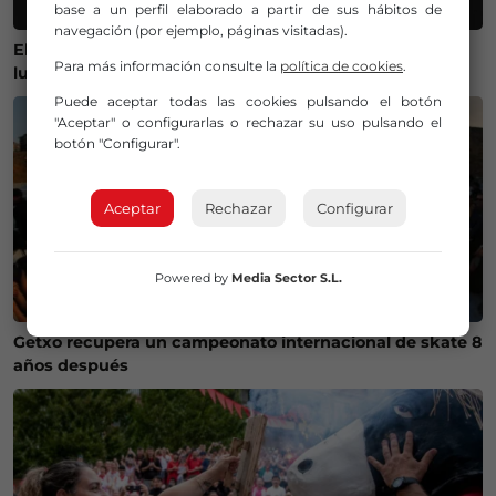
base a un perfil elaborado a partir de sus hábitos de
navegación (por ejemplo, páginas visitadas).
El Gobierno lanza un visor web para encontrar el mejor
Para más información consulte la
política de cookies
.
lugar donde ver el eclipse solar del 12 de agosto
Puede aceptar todas las cookies pulsando el botón
"Aceptar" o configurarlas o rechazar su uso pulsando el
botón "Configurar".
Aceptar
Rechazar
Configurar
Powered by
Media Sector S.L.
Getxo recupera un campeonato internacional de skate 8
años después