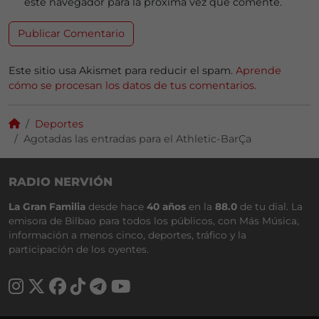
este navegador para la próxima vez que comente.
Este sitio usa Akismet para reducir el spam.
Aprende
cómo se procesan los datos de tus comentarios.
Deportes
Agotadas las entradas para el Athletic-BarÇa
RADIO NERVIÓN
La Gran Familia
desde hace
40 años
en la
88.0
de tu dial. La
emisora de Bilbao para todos los públicos, con Más Música,
información a menos cinco, deportes, tráfico y la
participación de los oyentes.