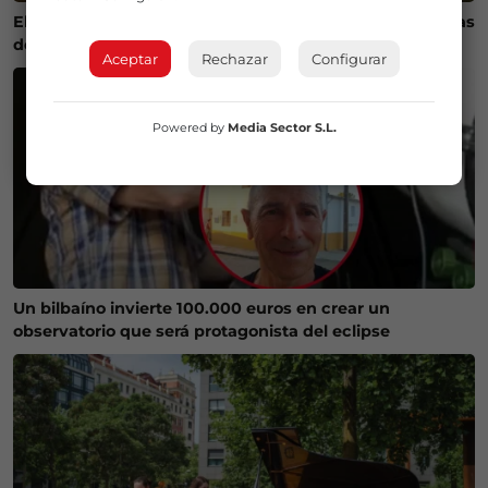
El calor aprieta en Euskadi este fin de semana: máximas
de 35 grados y riesgo de tormentas
Aceptar
Rechazar
Configurar
Powered by
Media Sector S.L.
Un bilbaíno invierte 100.000 euros en crear un
observatorio que será protagonista del eclipse