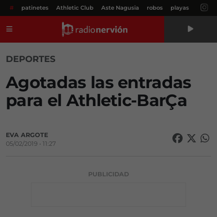
#
patinetes
Athletic Club
Aste Nagusia
robos
playas
Menú
DEPORTES
Agotadas las entradas
para el Athletic-BarÇa
EVA ARGOTE
05/02/2019 • 11:27
PUBLICIDAD