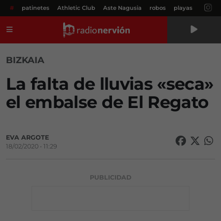
#
patinetes
Athletic Club
Aste Nagusia
robos
playas
Menú
BIZKAIA
La falta de lluvias «seca»
el embalse de El Regato
EVA ARGOTE
18/02/2020 • 11:29
PUBLICIDAD