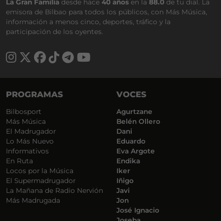
La Gran Familia
desde hace
40 años
en la
88.0
de tu dial. La
emisora de Bilbao para todos los públicos, con Más Música,
información a menos cinco, deportes, tráfico y la
participación de los oyentes.
PROGRAMAS
VOCES
Bilbosport
Agurtzane
Más Música
Belén Ollero
El Madrugador
Dani
Lo Más Nuevo
Eduardo
Informativos
Eva Argote
En Ruta
Endika
Locos por la Música
Iker
El Supermadrugador
Iñigo
La Mañana de Radio Nervión
Javi
Más Madrugada
Jon
José Ignacio
Joseba