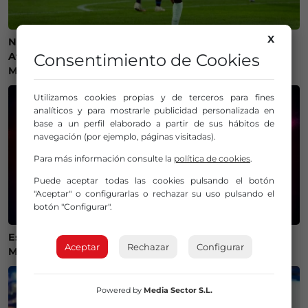
X
Ni camisetas ni bufandas: prohibidos los símbolos del
Athletic Club en el amistoso ante el Olympique de
Consentimiento de Cookies
Marsella
Utilizamos cookies propias y de terceros para fines
analíticos y para mostrarle publicidad personalizada en
base a un perfil elaborado a partir de sus hábitos de
navegación (por ejemplo, páginas visitadas).
Para más información consulte la
política de cookies
.
Puede aceptar todas las cookies pulsando el botón
"Aceptar" o configurarlas o rechazar su uso pulsando el
botón "Configurar".
Estos son los mejores lugares de Bizkaia y Las
Aceptar
Rechazar
Configurar
Merindades para ver el eclipse del 12 de agosto
Powered by
Media Sector S.L.