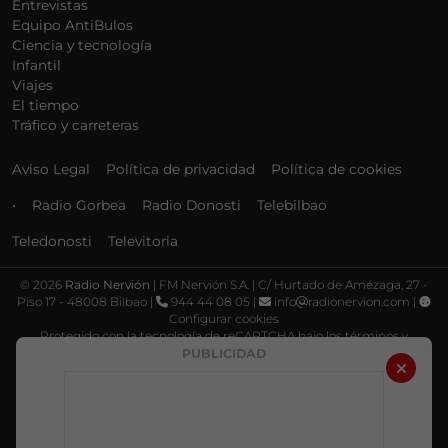
Entrevistas
Equipo AntiBulos
Ciencia y tecnología
Infantil
Viajes
El tiempo
Tráfico y carreteras
Aviso Legal
Política de privacidad
Política de cookies
•
Radio Gorbea
Radio Donosti
Telebilbao
Teledonosti
Televitoria
©
2026
Radio Nervión
| FM Nervión S.A. | C/ Hurtado de Amézaga, 27 -
Piso 17 - 48008 Bilbao |
944 44 08 05 |
info
radionervion.com |
Configurar cookies
Protegido con la tecnología de reCAPTCHA bajo los términos y
condiciones de Google, su
Política de privacidad
y
Términos de servicio
.
PUBLICIDAD