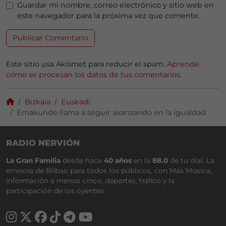
Guardar mi nombre, correo electrónico y sitio web en
este navegador para la próxima vez que comente.
Este sitio usa Akismet para reducir el spam.
Aprende
cómo se procesan los datos de tus comentarios.
Bizkaia
Euskadi
Emakunde llama a seguir avanzando en la igualdad
RADIO NERVIÓN
La Gran Familia
desde hace
40 años
en la
88.0
de tu dial. La
emisora de Bilbao para todos los públicos, con Más Música,
información a menos cinco, deportes, tráfico y la
participación de los oyentes.