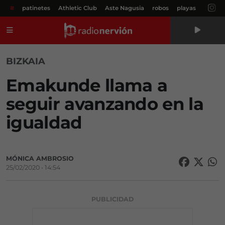
#
patinetes
Athletic Club
Aste Nagusia
robos
playas
Menú
BIZKAIA
Emakunde llama a
seguir avanzando en la
igualdad
MÓNICA AMBROSIO
25/02/2020 • 14:54
PUBLICIDAD