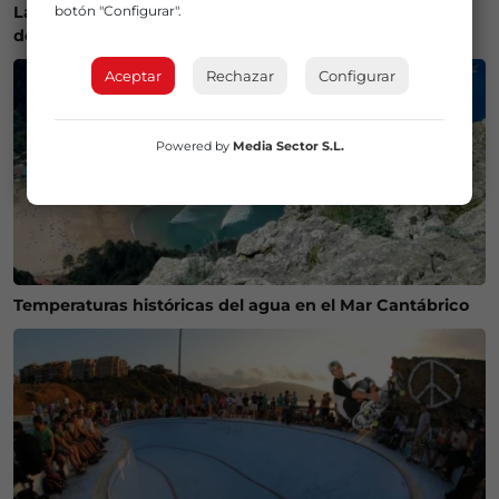
La Policía Municipal de Bilbao intensifica los controles
botón "Configurar".
de alcohol y drogas para evitar accidentes
Aceptar
Rechazar
Configurar
Powered by
Media Sector S.L.
Temperaturas históricas del agua en el Mar Cantábrico