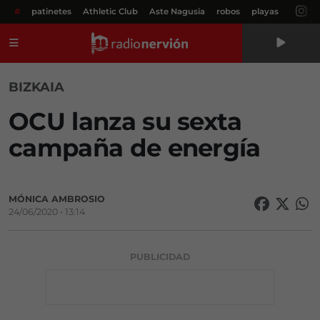
#
patinetes
Athletic Club
Aste Nagusia
robos
playas
Menú
BIZKAIA
OCU lanza su sexta
campaña de energía
MÓNICA AMBROSIO
24/06/2020 • 13:14
PUBLICIDAD