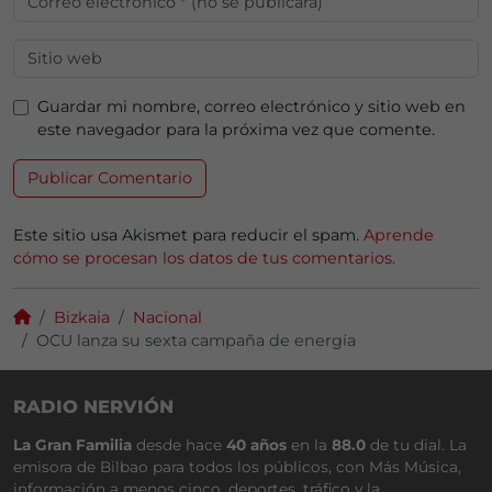
Guardar mi nombre, correo electrónico y sitio web en
este navegador para la próxima vez que comente.
Este sitio usa Akismet para reducir el spam.
Aprende
cómo se procesan los datos de tus comentarios.
Bizkaia
Nacional
OCU lanza su sexta campaña de energía
RADIO NERVIÓN
La Gran Familia
desde hace
40 años
en la
88.0
de tu dial. La
emisora de Bilbao para todos los públicos, con Más Música,
información a menos cinco, deportes, tráfico y la