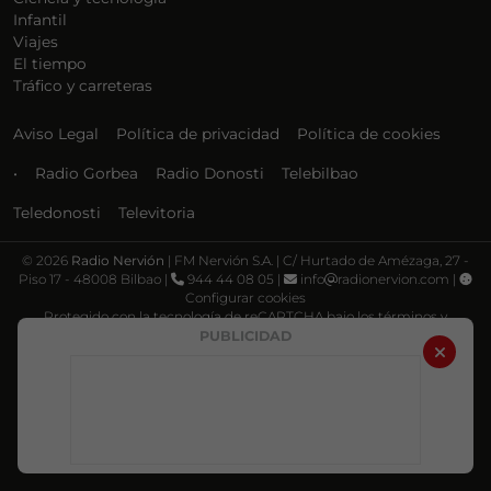
Infantil
Viajes
El tiempo
Tráfico y carreteras
Aviso Legal
Política de privacidad
Política de cookies
•
Radio Gorbea
Radio Donosti
Telebilbao
Teledonosti
Televitoria
©
2026
Radio Nervión
| FM Nervión S.A. | C/ Hurtado de Amézaga, 27 -
Piso 17 - 48008 Bilbao |
944 44 08 05 |
info
radionervion.com |
Configurar cookies
Protegido con la tecnología de reCAPTCHA bajo los términos y
condiciones de Google, su
Política de privacidad
y
Términos de servicio
.
PUBLICIDAD