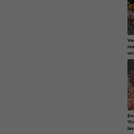
Ve
re
un
En
‘Fr
la