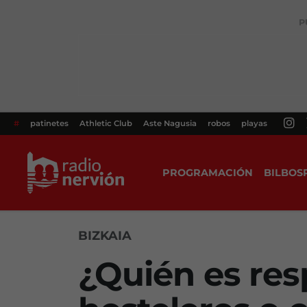
P
#
patinetes
Athletic Club
Aste Nagusia
robos
playas
PROGRAMACIÓN
BILBOS
BIZKAIA
¿Quién es res