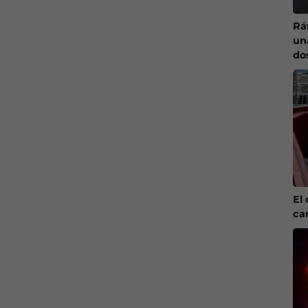
Ráf
un
do
El 
ca