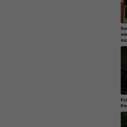
Su
at
in
Ec
Po