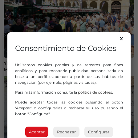
X
Consentimiento de Cookies
Ya tenemos plan para este lunes: «Nos vamos al
Utilizamos cookies propias y de terceros para fines
Mercado de San Lorenzo de Getxo»
analíticos y para mostrarle publicidad personalizada en
base a un perfil elaborado a partir de sus hábitos de
navegación (por ejemplo, páginas visitadas).
Para más información consulte la
política de cookies
.
Puede aceptar todas las cookies pulsando el botón
"Aceptar" o configurarlas o rechazar su uso pulsando el
botón "Configurar".
Aceptar
Rechazar
Configurar