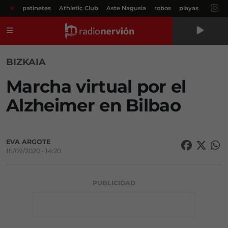
#
patinetes
Athletic Club
Aste Nagusia
robos
playas
Menú
BIZKAIA
Marcha virtual por el
Alzheimer en Bilbao
EVA ARGOTE
18/09/2020 • 14:20
PUBLICIDAD