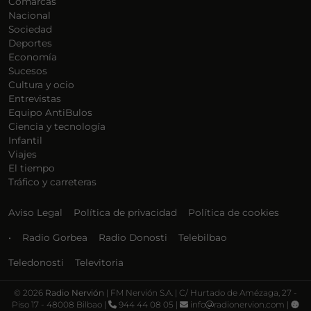
Comarcas
Nacional
Sociedad
Deportes
Economía
Sucesos
Cultura y ocio
Entrevistas
Equipo AntiBulos
Ciencia y tecnología
Infantil
Viajes
El tiempo
Tráfico y carreteras
Aviso Legal
Política de privacidad
Política de cookies
•
Radio Gorbea
Radio Donosti
Telebilbao
Teledonosti
Televitoria
©
2026
Radio Nervión
| FM Nervión S.A. | C/ Hurtado de Amézaga, 27 -
Piso 17 - 48008 Bilbao |
944 44 08 05 |
info
radionervion.com |