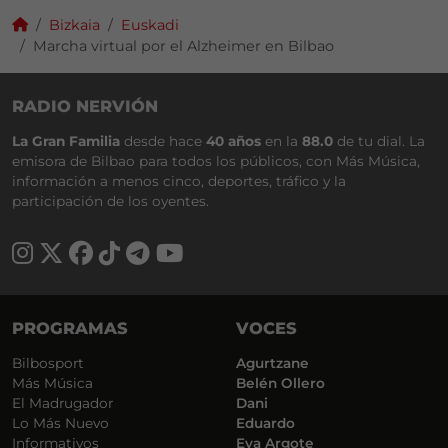
Bizkaia
Euskadi
Marcha virtual por el Alzheimer en Bilbao
RADIO NERVIÓN
La Gran Familia
desde hace
40 años
en la
88.0
de tu dial. La
emisora de Bilbao para todos los públicos, con Más Música,
información a menos cinco, deportes, tráfico y la
participación de los oyentes.
PROGRAMAS
VOCES
Bilbosport
Agurtzane
Más Música
Belén Ollero
El Madrugador
Dani
Lo Más Nuevo
Eduardo
Informativos
Eva Argote