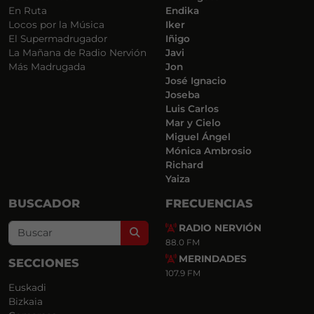
En Ruta
Endika
Locos por la Música
Iker
El Supermadrugador
Iñigo
La Mañana de Radio Nervión
Javi
Más Madrugada
Jon
José Ignacio
Joseba
Luis Carlos
Mar y Cielo
Miguel Ángel
Mónica Ambrosio
Richard
Yaiza
BUSCADOR
FRECUENCIAS
RADIO NERVIÓN
Search
88.0 FM
MERINDADES
SECCIONES
107.9 FM
Euskadi
Bizkaia