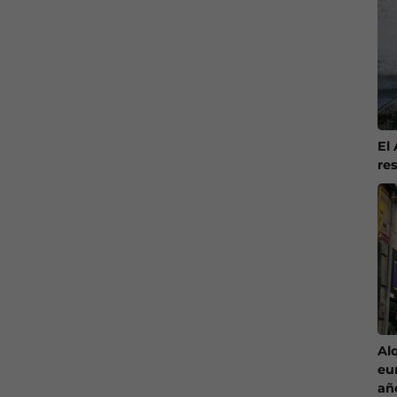
El
re
Al
eu
añ