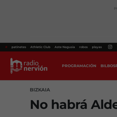
P
#
patinetes
Athletic Club
Aste Nagusia
robos
playas
PROGRAMACIÓN
BILBOS
BIZKAIA
No habrá Ald