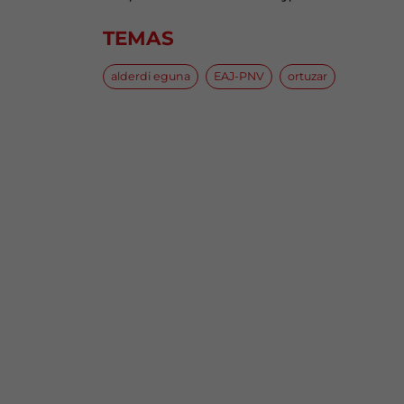
TEMAS
alderdi eguna
EAJ-PNV
ortuzar