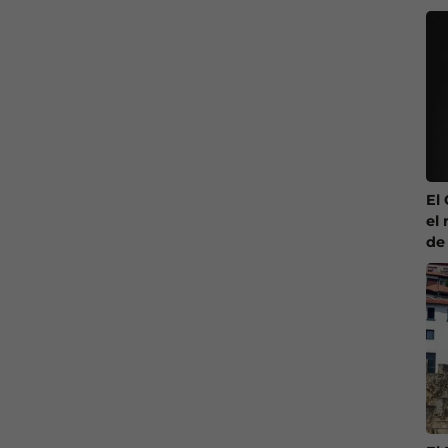
El
el 
de