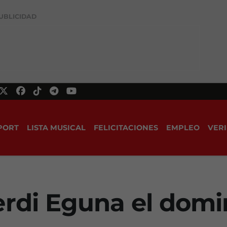
UBLICIDAD
PORT
LISTA MUSICAL
FELICITACIONES
EMPLEO
VERI
erdi Eguna el dom