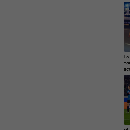
La 
co
ac
Ni