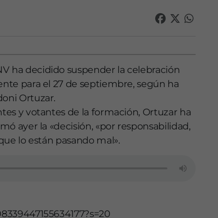
NV ha decidido suspender la celebración
mente para el 27 de septiembre, según ha
doni Ortuzar.
ntes y votantes de la formación, Ortuzar ha
omó ayer la «decisión, «por responsabilidad,
s que lo están pasando mal».
1308339447155634177?s=20