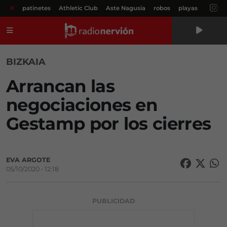
#
patinetes
Athletic Club
Aste Nagusia
robos
playas
Menú
BIZKAIA
Arrancan las
negociaciones en
Gestamp por los cierres
EVA ARGOTE
05/10/2020 • 12:18
PUBLICIDAD