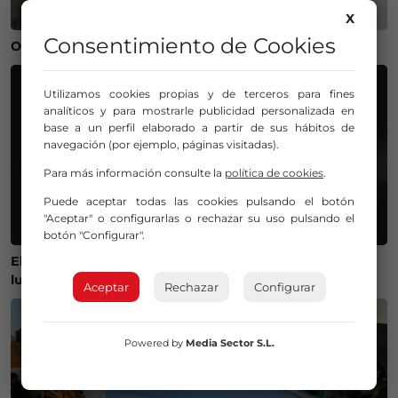
X
Consentimiento de Cookies
Operación salida para Andoni Gorosabel
Utilizamos cookies propias y de terceros para fines
analíticos y para mostrarle publicidad personalizada en
base a un perfil elaborado a partir de sus hábitos de
navegación (por ejemplo, páginas visitadas).
Para más información consulte la
política de cookies
.
Puede aceptar todas las cookies pulsando el botón
"Aceptar" o configurarlas o rechazar su uso pulsando el
botón "Configurar".
El Gobierno lanza un visor web para encontrar el mejor
lugar donde ver el eclipse solar del 12 de agosto
Aceptar
Rechazar
Configurar
Powered by
Media Sector S.L.