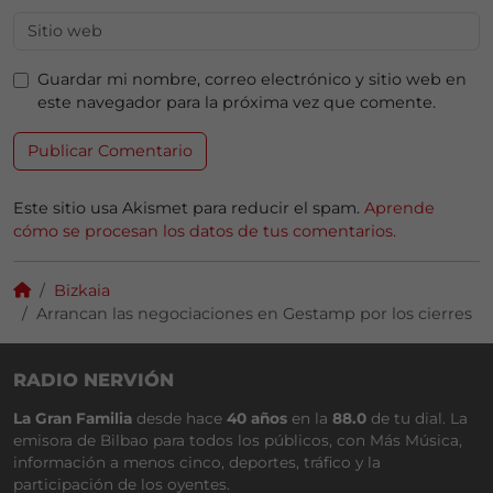
Guardar mi nombre, correo electrónico y sitio web en
este navegador para la próxima vez que comente.
Este sitio usa Akismet para reducir el spam.
Aprende
cómo se procesan los datos de tus comentarios.
Bizkaia
Arrancan las negociaciones en Gestamp por los cierres
RADIO NERVIÓN
La Gran Familia
desde hace
40 años
en la
88.0
de tu dial. La
emisora de Bilbao para todos los públicos, con Más Música,
información a menos cinco, deportes, tráfico y la
participación de los oyentes.