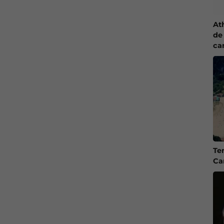
At
de 
ca
Te
Ca