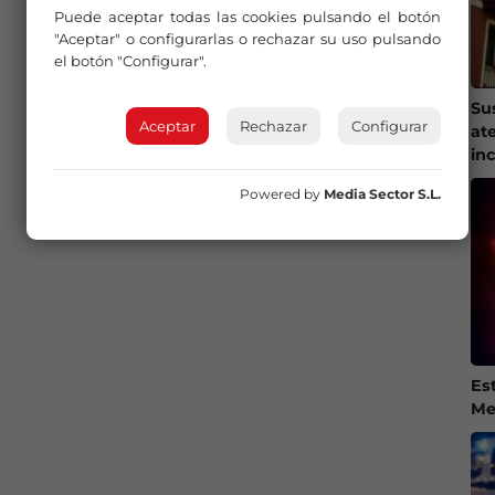
Puede aceptar todas las cookies pulsando el botón
"Aceptar" o configurarlas o rechazar su uso pulsando
el botón "Configurar".
Su
Aceptar
Rechazar
Configurar
at
in
Powered by
Media Sector S.L.
Es
Me