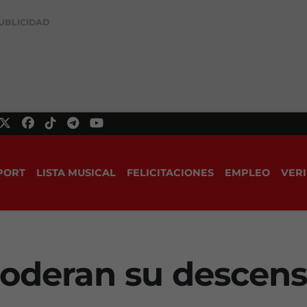
UBLICIDAD
PORT
LISTA MUSICAL
FELICITACIONES
EMPLEO
VERI
moderan su descens