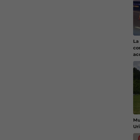
La 
co
ac
Mu
Ur