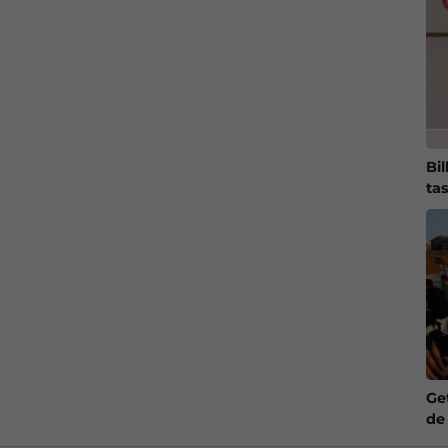
Bil
tas
Ge
de