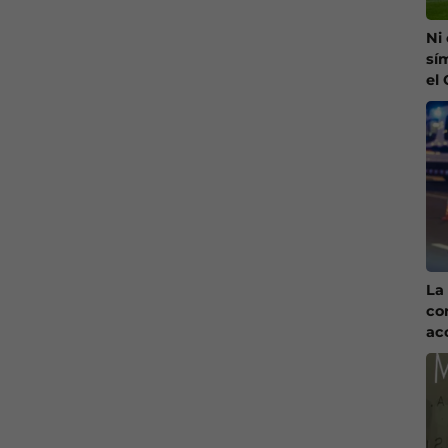
Ni
sí
el
La 
co
ac