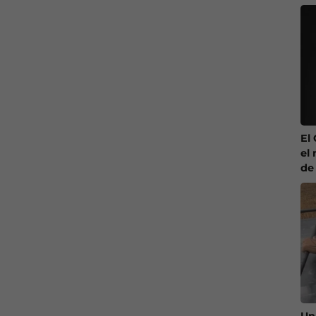
El
el 
de
Un