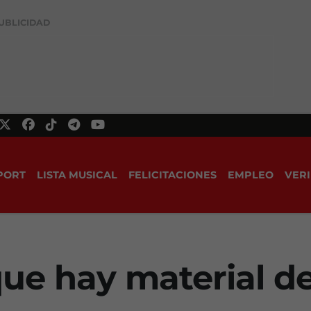
UBLICIDAD
PORT
LISTA MUSICAL
FELICITACIONES
EMPLEO
VERI
que hay material d