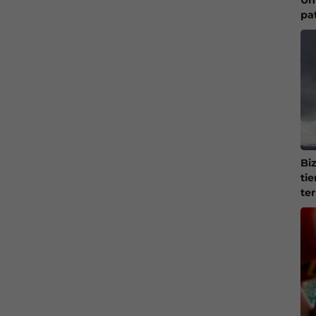
pa
Bi
ti
te