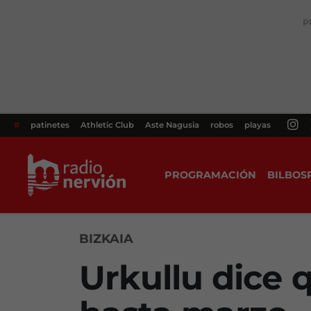
P
#
patinetes
Athletic Club
Aste Nagusia
robos
playas
PROGRAMACIÓN
BILBOS
BIZKAIA
Urkullu dice 