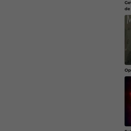
Ge
de
Op