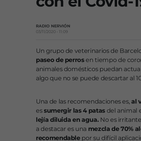
con el Covid-1
RADIO NERVIÓN
03/11/2020 • 11:09
Un grupo de veterinarios de Barcel
paseo de perros
en tiempo de coron
animales domésticos puedan actuar d
algo que no se puede descartar al 1
Una de las recomendaciones es,
al 
es
sumergir las 4 patas
del animal 
lejía diluida en agua.
No es irritant
a destacar es una
mezcla de 70% al
recomendable
por su difícil aplicac