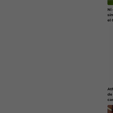
Ni
sí
el
At
de 
ca