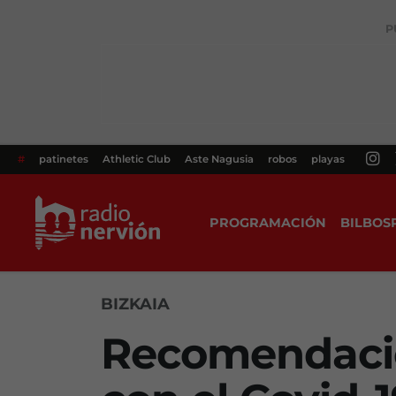
P
#
patinetes
Athletic Club
Aste Nagusia
robos
playas
PROGRAMACIÓN
BILBOS
BIZKAIA
Recomendacio