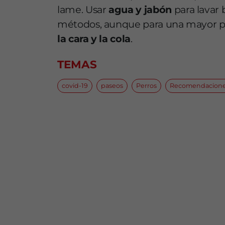
lame. Usar
agua y jabón
para lavar b
métodos, aunque para una mayor p
la cara y la cola
.
TEMAS
covid-19
paseos
Perros
Recomendacion