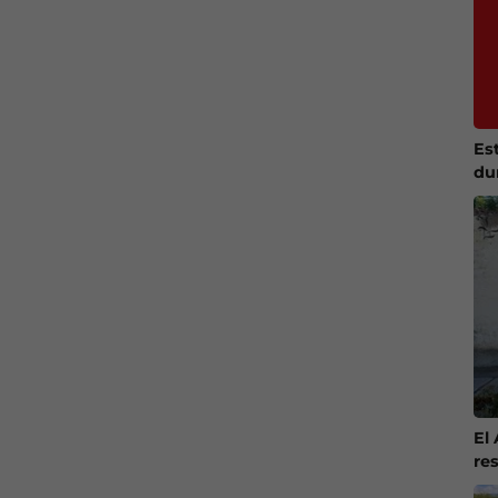
Es
du
El
re