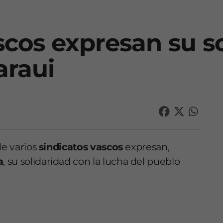
scos expresan su s
araui
de varios
sindicatos vascos
expresan,
a
, su solidaridad con la lucha del pueblo