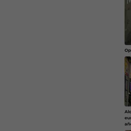
Op
Al
eu
añ