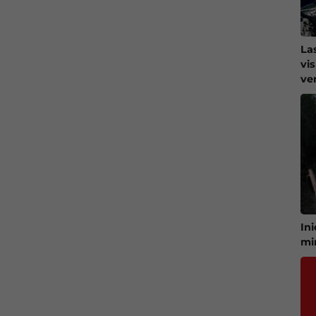
La
vi
ve
In
mi