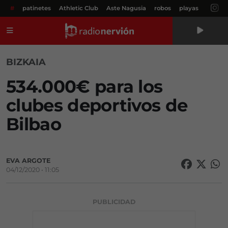
#
patinetes
Athletic Club
Aste Nagusia
robos
playas
Menú
BIZKAIA
534.000€ para los
clubes deportivos de
Bilbao
EVA ARGOTE
04/12/2020 • 11:05
PUBLICIDAD