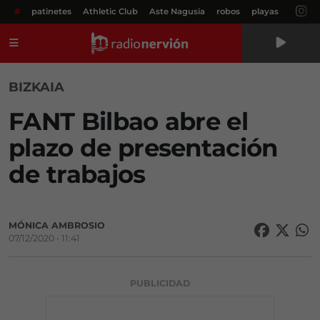
#
patinetes
Athletic Club
Aste Nagusia
robos
playas
Menú
BIZKAIA
FANT Bilbao abre el
plazo de presentación
de trabajos
MÓNICA AMBROSIO
07/12/2020 • 11:41
PUBLICIDAD