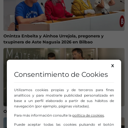
Onintza Enbeita y Ainhoa Urrejola, pregonera y
txupinera de Aste Nagusia 2026 en Bilbao
X
Consentimiento de Cookies
Utilizamos cookies propias y de terceros para fines
analíticos y para mostrarle publicidad personalizada en
base a un perfil elaborado a partir de sus hábitos de
navegación (por ejemplo, páginas visitadas).
Operación salida para Andoni Gorosabel
Para más información consulte la
política de cookies
.
Puede aceptar todas las cookies pulsando el botón