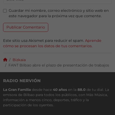
Guardar mi nombre, correo electrónico y sitio web en
este navegador para la próxima vez que comente.
Este sitio usa Akismet para reducir el spam.
Aprende
cómo se procesan los datos de tus comentarios.
Bizkaia
FANT Bilbao abre el plazo de presentación de trabajos
RADIO NERVIÓN
La Gran Familia
desde hace
40 años
en la
88.0
de tu dial. La
emisora de Bilbao para todos los públicos, con Más Música,
información a menos cinco, deportes, tráfico y la
participación de los oyentes.