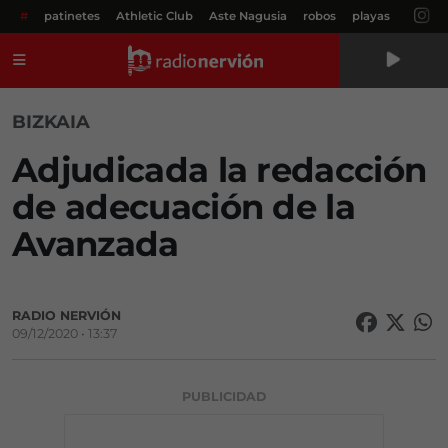
#
patinetes
Athletic Club
Aste Nagusia
robos
playas
Menú
BIZKAIA
Adjudicada la redacción
de adecuación de la
Avanzada
RADIO NERVIÓN
09/12/2020 • 13:37
PUBLICIDAD