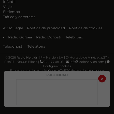
Infantil
Viajes
El tiempo
Tráfico y carreteras
Aviso Legal
Política de privacidad
Política de cookies
•
Radio Gorbea
Radio Donosti
Telebilbao
Teledonosti
Televitoria
©
2026
Radio Nervión
| FM Nervión S.A. | C/ Hurtado de Amézaga, 27 -
Piso 17 - 48008 Bilbao |
944 44 08 05 |
info
radionervion.com |
Configurar cookies
Protegido con la tecnología de reCAPTCHA bajo los términos y
condiciones de Google, su
Política de privacidad
y
Términos de servicio
.
PUBLICIDAD