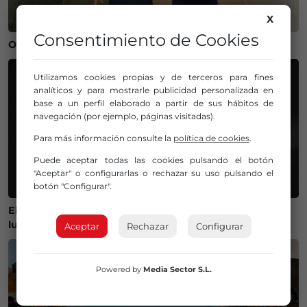
X
Consentimiento de Cookies
Operación salida para Andoni Gorosabel
Utilizamos cookies propias y de terceros para fines
analíticos y para mostrarle publicidad personalizada en
base a un perfil elaborado a partir de sus hábitos de
navegación (por ejemplo, páginas visitadas).
Para más información consulte la
política de cookies
.
Puede aceptar todas las cookies pulsando el botón
"Aceptar" o configurarlas o rechazar su uso pulsando el
botón "Configurar".
El Gobierno lanza un visor web para encontrar el mejor
lugar donde ver el eclipse solar del 12 de agosto
Aceptar
Rechazar
Configurar
Powered by
Media Sector S.L.