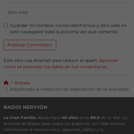
Guardar mi nombre, correo electrónico y sitio web en
este navegador para la próxima vez que comente.
Este sitio usa Akismet para reducir el spam.
Aprende
cómo se procesan los datos de tus comentarios.
Bizkaia
Adjudicada la redacción de adecuación de la Avanzada
RADIO NERVIÓN
La Gran Familia
desde hace
40 años
en la
88.0
de tu dial. La
emisora de Bilbao para todos los públicos, con Más Música,
información a menos cinco, deportes, tráfico y la