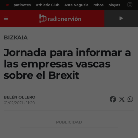
#
patinetes
Athletic Club
Aste Nagusia
robos
playas
Menú
BIZKAIA
Jornada para informar a
las empresas vascas
sobre el Brexit
BELÉN OLLERO
01/02/2021 • 11:20
PUBLICIDAD