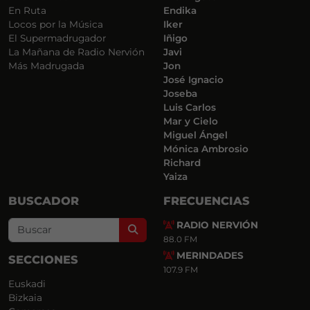
En Ruta
Endika
Locos por la Música
Iker
El Supermadrugador
Iñigo
La Mañana de Radio Nervión
Javi
Más Madrugada
Jon
José Ignacio
Joseba
Luis Carlos
Mar y Cielo
Miguel Ángel
Mónica Ambrosio
Richard
Yaiza
BUSCADOR
FRECUENCIAS
RADIO NERVIÓN
Search
88.0 FM
MERINDADES
SECCIONES
107.9 FM
Euskadi
Bizkaia