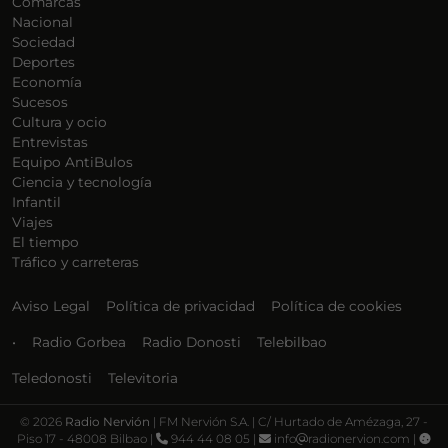
Comarcas
Nacional
Sociedad
Deportes
Economía
Sucesos
Cultura y ocio
Entrevistas
Equipo AntiBulos
Ciencia y tecnología
Infantil
Viajes
El tiempo
Tráfico y carreteras
Aviso Legal
Política de privacidad
Política de cookies
•
Radio Gorbea
Radio Donosti
Telebilbao
Teledonosti
Televitoria
©
2026
Radio Nervión
| FM Nervión S.A. | C/ Hurtado de Amézaga, 27 -
Piso 17 - 48008 Bilbao |
944 44 08 05 |
info
radionervion.com |