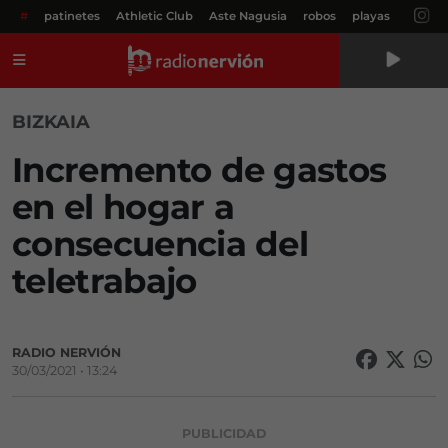
#
patinetes
Athletic Club
Aste Nagusia
robos
playas
Menú
BIZKAIA
Incremento de gastos
en el hogar a
consecuencia del
teletrabajo
RADIO NERVIÓN
30/03/2021 • 13:24
PUBLICIDAD