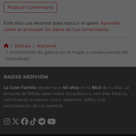
Este sitio usa Akismet para reducir el spam.
Aprende
cómo se procesan los datos de tus comentarios.
Bizkaia
Nacional
Incremento de gastos en el hogar a consecuencia del
teletrabajo
RADIO NERVIÓN
La Gran Familia
desde hace
40 años
en la
88.0
de tu dial. La
emisora de Bilbao para todos los públicos, con Más Música,
información a menos cinco, deportes, tráfico y la
participación de los oyentes.