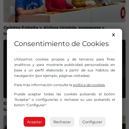
Onintza Enbeita y Ainhoa Urrejola, pregonera y
txupinera de Aste Nagusia 2026 en Bilbao
X
Consentimiento de Cookies
Utilizamos cookies propias y de terceros para fines
analíticos y para mostrarle publicidad personalizada en
base a un perfil elaborado a partir de sus hábitos de
navegación (por ejemplo, páginas visitadas).
Para más información consulte la
política de cookies
.
Puede aceptar todas las cookies pulsando el botón
"Aceptar" o configurarlas o rechazar su uso pulsando el
El Gobierno lanza un visor web para encontrar el mejor
botón "Configurar".
lugar donde ver el eclipse solar del 12 de agosto
Aceptar
Rechazar
Configurar