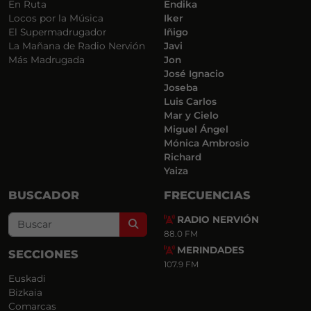
En Ruta
Endika
Locos por la Música
Iker
El Supermadrugador
Iñigo
La Mañana de Radio Nervión
Javi
Más Madrugada
Jon
José Ignacio
Joseba
Luis Carlos
Mar y Cielo
Miguel Ángel
Mónica Ambrosio
Richard
Yaiza
BUSCADOR
FRECUENCIAS
RADIO NERVIÓN
Search
88.0 FM
MERINDADES
SECCIONES
107.9 FM
Euskadi
Bizkaia
Comarcas