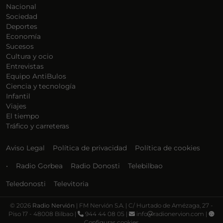
Nacional
Sociedad
Deportes
Economía
Sucesos
Cultura y ocio
Entrevistas
Equipo AntiBulos
Ciencia y tecnología
Infantil
Viajes
El tiempo
Tráfico y carreteras
Aviso Legal
Política de privacidad
Política de cookies
•
Radio Gorbea
Radio Donosti
Telebilbao
Teledonosti
Televitoria
©
2026
Radio Nervión
| FM Nervión S.A. | C/ Hurtado de Amézaga, 27 -
Piso 17 - 48008 Bilbao |
944 44 08 05 |
info
radionervion.com |
Configurar cookies