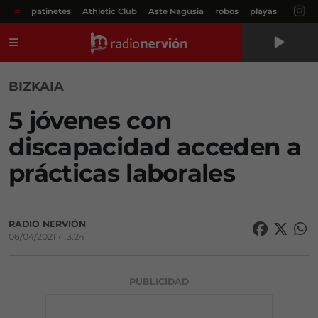
#
patinetes
Athletic Club
Aste Nagusia
robos
playas
Menú
BIZKAIA
5 jóvenes con
discapacidad acceden a
prácticas laborales
RADIO NERVIÓN
06/04/2021 • 13:24
PUBLICIDAD