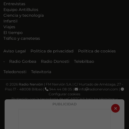
Entrevistas
Equipo AntiBulos
Ciencia y tecnología
Infantil
Viajes
El tiempo
Tráfico y carreteras
Aviso Legal
Política de privacidad
Política de cookies
•
Radio Gorbea
Radio Donosti
Telebilbao
Teledonosti
Televitoria
©
2026
Radio Nervión
| FM Nervión S.A. | C/ Hurtado de Amézaga, 27 -
Piso 17 - 48008 Bilbao |
944 44 08 05 |
info
radionervion.com |
Configurar cookies
Protegido con la tecnología de reCAPTCHA bajo los términos y
condiciones de Google, su
Política de privacidad
y
Términos de servicio
.
PUBLICIDAD