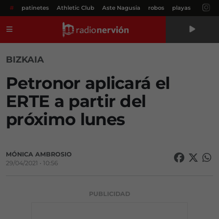
#
patinetes
Athletic Club
Aste Nagusia
robos
playas
Menú
BIZKAIA
Petronor aplicará el
ERTE a partir del
próximo lunes
MÓNICA AMBROSIO
29/04/2021 • 10:56
PUBLICIDAD