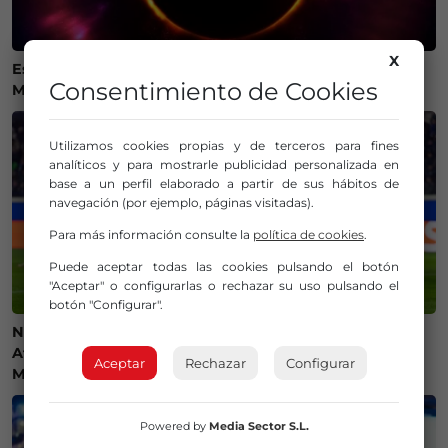
X
Estos son los mejores lugares de Bizkaia y Las
Consentimiento de Cookies
Merindades para ver el eclipse del 12 de agosto
Utilizamos cookies propias y de terceros para fines
analíticos y para mostrarle publicidad personalizada en
base a un perfil elaborado a partir de sus hábitos de
navegación (por ejemplo, páginas visitadas).
Para más información consulte la
política de cookies
.
Puede aceptar todas las cookies pulsando el botón
"Aceptar" o configurarlas o rechazar su uso pulsando el
botón "Configurar".
Ni camisetas ni bufandas: prohibidos los símbolos del
Athletic Club en el amistoso ante el Olympique de
Aceptar
Rechazar
Configurar
Marsella
Powered by
Media Sector S.L.