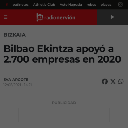
#
patinetes
Athletic Club
Aste Nagusia
robos
playas
Menú
BIZKAIA
Bilbao Ekintza apoyó a
2.700 empresas en 2020
EVA ARGOTE
12/05/2021 • 14:21
PUBLICIDAD