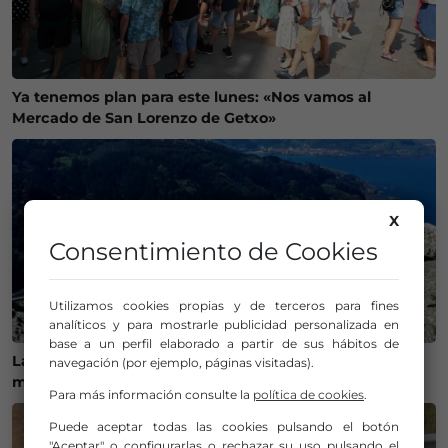
Ya tenemos plan para este lunes: «Nos vamos al
Mercado de San Lorenzo de Getxo»
X
Consentimiento de Cookies
Utilizamos cookies propias y de terceros para fines
analíticos y para mostrarle publicidad personalizada en
base a un perfil elaborado a partir de sus hábitos de
Las playas de Bizkaia superan el millón de visitantes y
navegación (por ejemplo, páginas visitadas).
mantienen una alta actividad este verano
Para más información consulte la
política de cookies
.
Puede aceptar todas las cookies pulsando el botón
"Aceptar" o configurarlas o rechazar su uso pulsando el