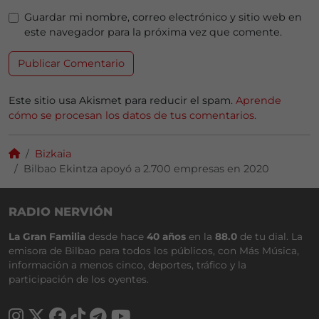
Guardar mi nombre, correo electrónico y sitio web en
este navegador para la próxima vez que comente.
Este sitio usa Akismet para reducir el spam.
Aprende
cómo se procesan los datos de tus comentarios.
Bizkaia
Bilbao Ekintza apoyó a 2.700 empresas en 2020
RADIO NERVIÓN
La Gran Familia
desde hace
40 años
en la
88.0
de tu dial. La
emisora de Bilbao para todos los públicos, con Más Música,
información a menos cinco, deportes, tráfico y la
participación de los oyentes.