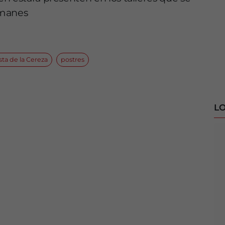
imanes
sta de la Cereza
postres
LO