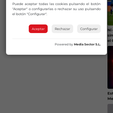
Puede aceptar todas las cookies pulsando el botón
"Aceptar" o configurarlas o rechazar su uso pulsando
el botón "Configurar".
Aceptar
Rechazar
Configurar
Ni
sí
el
Powered by
Media Sector S.L.
Es
Me