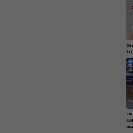
On
tx
La 
co
ac