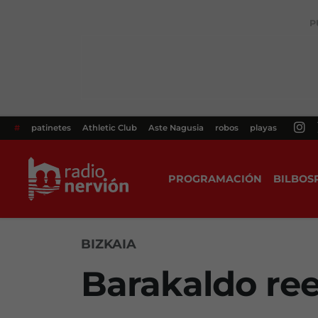
P
#
patinetes
Athletic Club
Aste Nagusia
robos
playas
PROGRAMACIÓN
BILBOS
BIZKAIA
Barakaldo ree