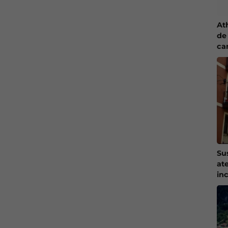
At
de 
ca
Su
at
in