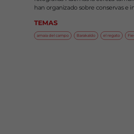
han organizado sobre conservas e 
TEMAS
amaia del campo
Barakaldo
el regato
Fie