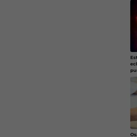
Es
ec
pu
Os