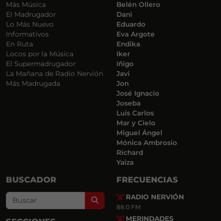
Más Música
Belén Ollero
El Madrugador
Dani
Lo Más Nuevo
Eduardo
Informativos
Eva Argote
En Ruta
Endika
Locos por la Música
Iker
El Supermadrugador
Iñigo
La Mañana de Radio Nervión
Javi
Más Madrugada
Jon
José Ignacio
Joseba
Luis Carlos
Mar y Cielo
Miguel Ángel
Mónica Ambrosio
Richard
Yaiza
BUSCADOR
FRECUENCIAS
RADIO NERVIÓN
Search
88.0 FM
MERINDADES