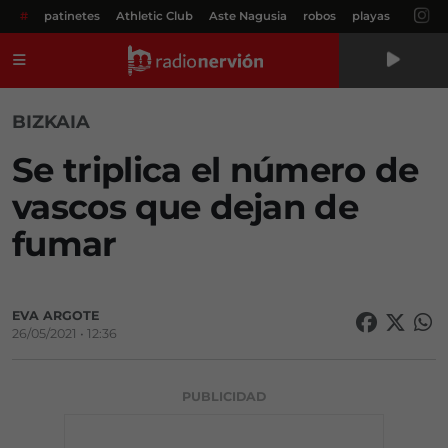
#
patinetes
Athletic Club
Aste Nagusia
robos
playas
Menú
BIZKAIA
Se triplica el número de
vascos que dejan de
fumar
EVA ARGOTE
26/05/2021 • 12:36
PUBLICIDAD