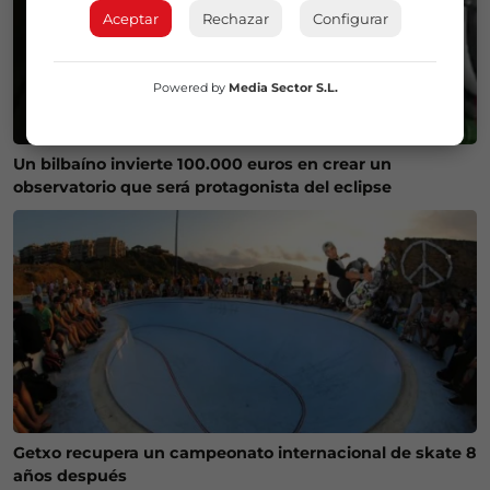
Aceptar
Rechazar
Configurar
Powered by
Media Sector S.L.
Un bilbaíno invierte 100.000 euros en crear un
observatorio que será protagonista del eclipse
Getxo recupera un campeonato internacional de skate 8
años después