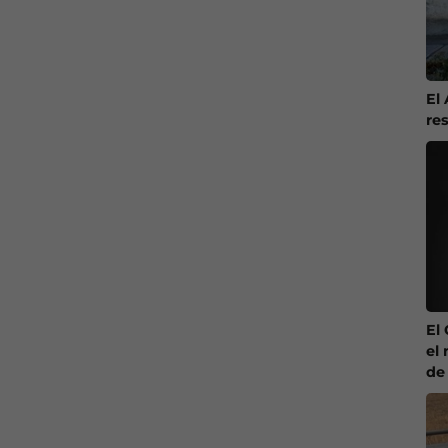
El
re
El
el 
de