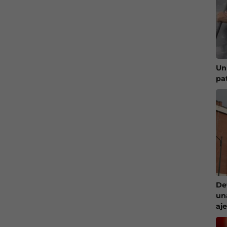
Un
pa
De
un
aj