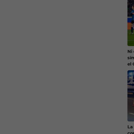
Ni
sí
el
La 
co