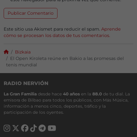
Este sitio usa Akismet para reducir el spam.
Aprende
cómo se procesan los datos de tus comentarios.
Bizkaia
El Open Kiroleta reúne en Bakio a las promesas del
tenis mundial
RADIO NERVIÓN
La Gran Familia
desde hace
40 años
en la
88.0
de tu dial. La
emisora de Bilbao para todos los públicos, con Más Música,
información a menos cinco, deportes, tráfico y la
participación de los oyentes.