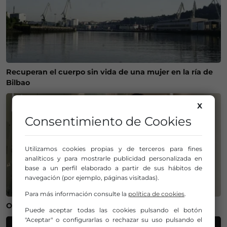
Recuperan el cuerpo sin vida de una mujer en la ría de
Bilbao
X
Consentimiento de Cookies
Utilizamos cookies propias y de terceros para fines
analíticos y para mostrarle publicidad personalizada en
base a un perfil elaborado a partir de sus hábitos de
navegación (por ejemplo, páginas visitadas).
Para más información consulte la
política de cookies
.
Operación salida para Andoni Gorosabel
Puede aceptar todas las cookies pulsando el botón
"Aceptar" o configurarlas o rechazar su uso pulsando el