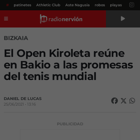
#
patinetes
Athletic Club
Aste Nagusia
robos
playas
Menú
BIZKAIA
El Open Kiroleta reúne
en Bakio a las promesas
del tenis mundial
DANIEL DE LUCAS
25/06/2021 • 13:16
PUBLICIDAD