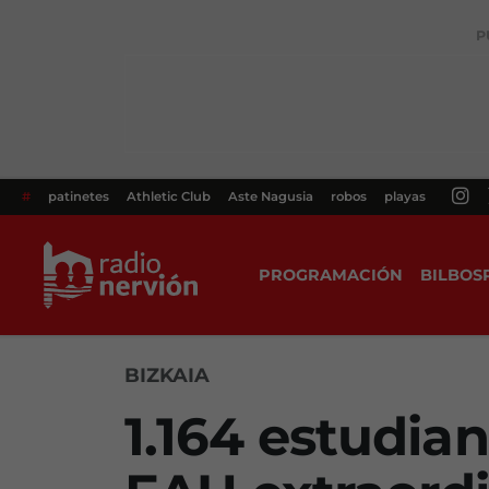
P
#
patinetes
Athletic Club
Aste Nagusia
robos
playas
PROGRAMACIÓN
BILBOS
BIZKAIA
1.164 estudia