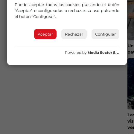
Puede aceptar todas las cookies pulsando el botón
"Aceptar" o configurarlas o rechazar su uso pulsando
el botón "Configurar".
Aceptar
Rechazar
Configurar
Un
pa
Powered by
Media Sector S.L.
La
vi
ve