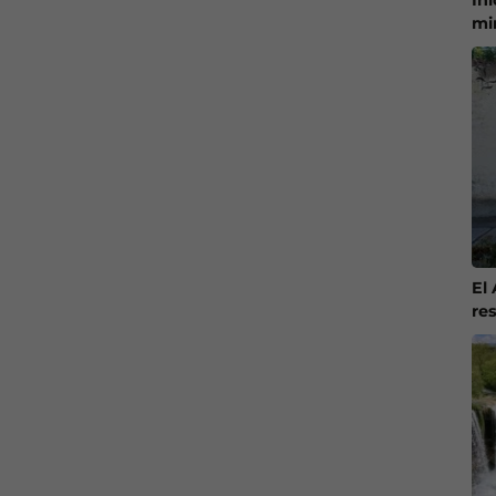
mi
El
re