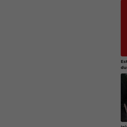
Es
du
In