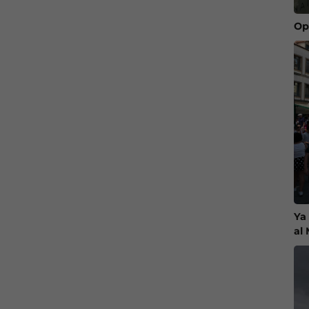
Op
Ya
al