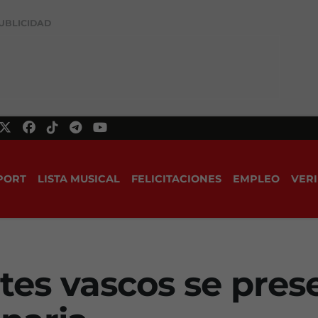
UBLICIDAD
PORT
LISTA MUSICAL
FELICITACIONES
EMPLEO
VERI
ntes vascos se pres