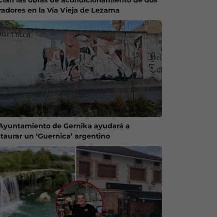
radores en la Vía Vieja de Lezama
 Ayuntamiento de Gernika ayudará a
staurar un ‘Guernica’ argentino