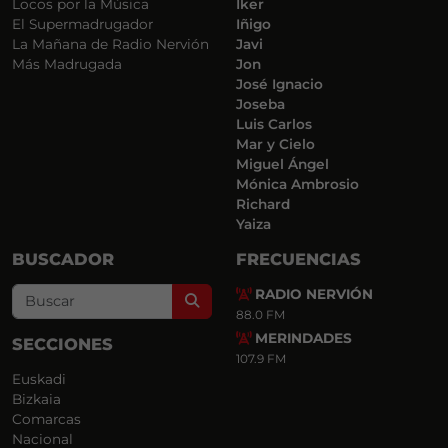
Locos por la Música
Iker
El Supermadrugador
Iñigo
La Mañana de Radio Nervión
Javi
Más Madrugada
Jon
José Ignacio
Joseba
Luis Carlos
Mar y Cielo
Miguel Ángel
Mónica Ambrosio
Richard
Yaiza
BUSCADOR
FRECUENCIAS
RADIO NERVIÓN
Search
88.0 FM
MERINDADES
SECCIONES
107.9 FM
Euskadi
Bizkaia
Comarcas
Nacional