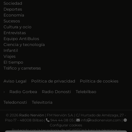
Sociedad
Deportes
Economía
Sucesos
Cultura y ocio
Entrevistas
Equipo AntiBulos
Ciencia y tecnología
Infantil
Viajes
El tiempo
Tráfico y carreteras
Aviso Legal
Política de privacidad
Política de cookies
•
Radio Gorbea
Radio Donosti
Telebilbao
Teledonosti
Televitoria
©
2026
Radio Nervión
| FM Nervión S.A. | C/ Hurtado de Amézaga, 27 -
Piso 17 - 48008 Bilbao |
944 44 08 05 |
info
radionervion.com |
Configurar cookies
Protegido con la tecnología de reCAPTCHA bajo los términos y