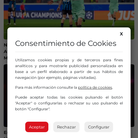
X
Consentimiento de Cookies
Ni camisetas ni bufandas: prohibidos los símbolos del
Athletic Club en el amistoso ante el Olympique de
Marsella
Utilizamos cookies propias y de terceros para fines
analíticos y para mostrarle publicidad personalizada en
base a un perfil elaborado a partir de sus hábitos de
navegación (por ejemplo, páginas visitadas).
Para más información consulte la
política de cookies
.
Puede aceptar todas las cookies pulsando el botón
"Aceptar" o configurarlas o rechazar su uso pulsando el
botón "Configurar".
Aceptar
Rechazar
Configurar
Estos son los mejores lugares de Bizkaia y Las