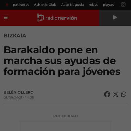
#
patinetes
Athletic Club
Aste Nagusia
robos
playas
Menú
BIZKAIA
Barakaldo pone en
marcha sus ayudas de
formación para jóvenes
BELÉN OLLERO
01/09/2021 • 14:25
PUBLICIDAD